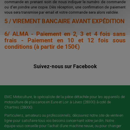
commande en prenant soin de nous indiquer le numéro de commande
ou d'en joindre une copie. Dès réception, une confirmation de paiement
vous sera transmise par email et votre commande sera alors validée.
5 / VIREMENT BANCAIRE AVANT EXPÉDITION
6/ ALMA - Paiement en 2, 3 et 4 fois sans
frais - Paiement en 10 et 12 fois sous
conditions (à partir de 150€)
Suivez-nous sur Facebook
EMC Motoculture, le spécialiste de la pièce détachée pour les appareils de
motoculture de plaisance en Eure et Loir à Lèves (28300) à coté de
Chartres (28000).
Particuliers, amateurs ou professionnels, découvrez notre site de vente en
ligne pour satisfaire tous vos besoins concernant votre jardin. Notre
équipe vous conseille pour l’achat d’une machine neuve, ou pour changer