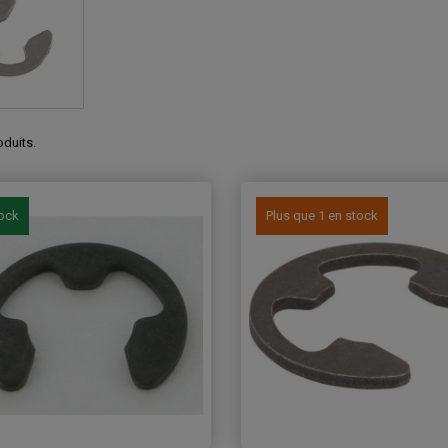
roduits.
tock
Plus que 1 en stock