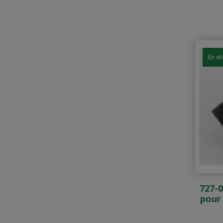
En s
727-0
pour