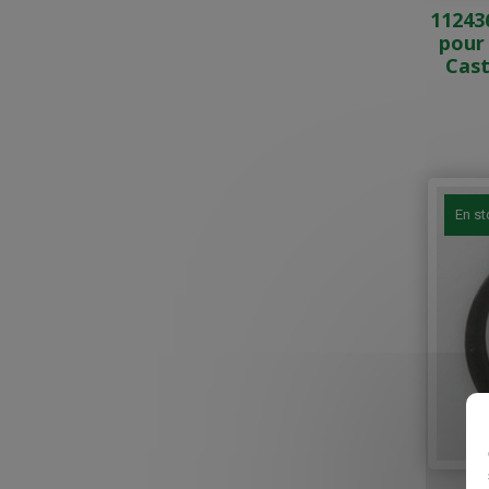
11243
pour
Cast
En s