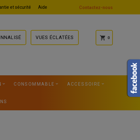
ntie et sécurité
Aide
Contactez-nous
ONNALISÉ
VUES ÉCLATÉES
shopping_cart
0
N
CONSOMMABLE
ACCESSOIRE
ONS