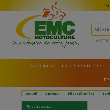
Panneau de gestion des cookies
Pai
MATÉRIE
MACHINES
PIÈCES DÉTACHÉES
EP
Accueil
Catalogue
Pièces détachées
Tond
Filtres
(32 produits)