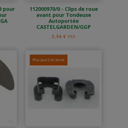
9 pour
112000970/0 - Clips de roue
eur
avant pour Tondeuse
IGA
Autoportée
CASTELGARDEN/GGP
Prix
2,34 €
TTC
Plus que 2 en stock