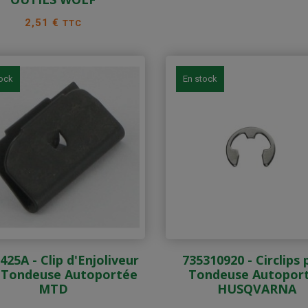
Prix
2,51 €
TTC
tock
En stock
425A - Clip d'Enjoliveur
735310920 - Circlips
 Tondeuse Autoportée
Tondeuse Autopor
MTD
HUSQVARNA