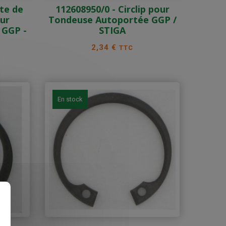
tte de
112608950/0 - Circlip pour
our
Tondeuse Autoportée GGP /
 GGP -
STIGA
Prix
2,34 €
TTC
En stock
s