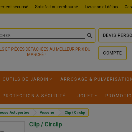
ement sécurisé
Satisfait ou remboursé
Livraison et délais
Gara

DEVIS PERS
LS ET PIÈCES DÉTACHÉES AU MEILLEUR PRIX DU
COMPTE
MARCHÉ !
OUTILS DE JARDIN
ARROSAGE & PULVÉRISATIO
I PROTECTION & SÉCURITÉ
JOUET
PROMOTI
euse Autoportée
Visserie
Clip / Circlip
Clip / Circlip