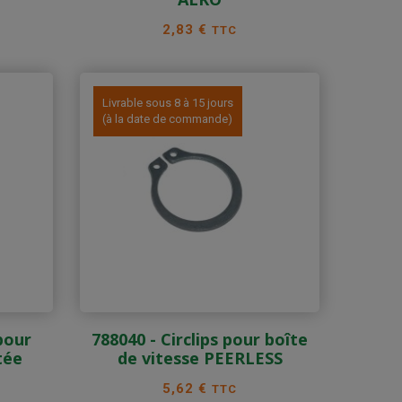
Prix
2,83 €
TTC
Livrable sous 8 à 15 jours
(à la date de commande)
 pour
788040 - Circlips pour boîte
tée
de vitesse PEERLESS
Prix
5,62 €
TTC