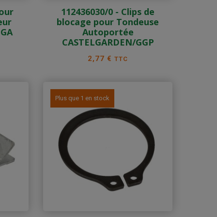
pour
112436030/0 - Clips de
eur
blocage pour Tondeuse
IGA
Autoportée
CASTELGARDEN/GGP
Prix
2,77 €
TTC
Plus que 1 en stock