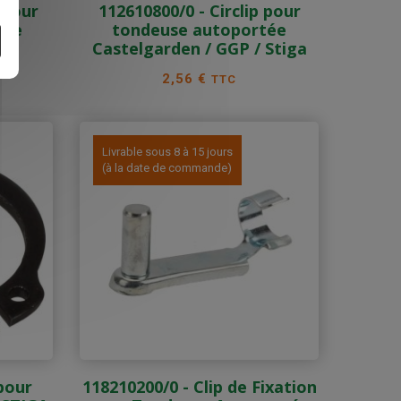
 pour
112610800/0 - Circlip pour
tée
tondeuse autoportée
GP
Castelgarden / GGP / Stiga
Prix
2,56 €
TTC
Livrable sous 8 à 15 jours
(à la date de commande)
 pour
118210200/0 - Clip de Fixation