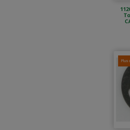
112
To
C
Plus 