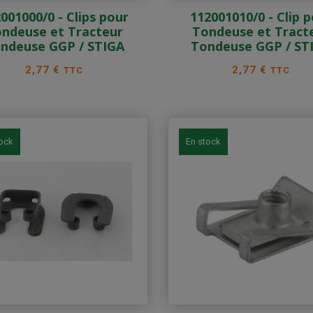
001000/0 - Clips pour
112001010/0 - Clip 
ndeuse et Tracteur
Tondeuse et Tract
ndeuse GGP / STIGA
Tondeuse GGP / ST
Prix
Prix
2,77 €
2,77 €
TTC
TTC
tock
En stock