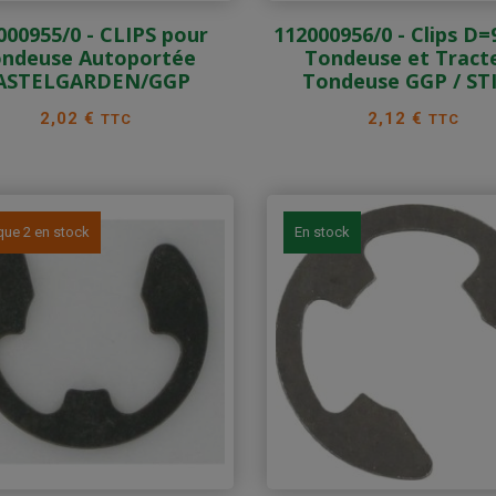
000955/0 - CLIPS pour
112000956/0 - Clips D=
ndeuse Autoportée
Tondeuse et Tract
ASTELGARDEN/GGP
Tondeuse GGP / ST
Prix
Prix
2,02 €
2,12 €
TTC
TTC
que 2 en stock
En stock