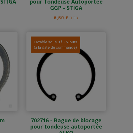
 STIGA
pour Tondeuse Autoportée
GGP - STIGA
Prix
6,50 €
TTC
Livrable sous 8 à 15 jours
(à la date de commande)
mm
702716 - Bague de blocage
pour tondeuse autoportée
ALKO