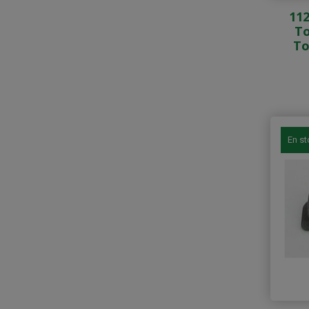
112
To
To
En s