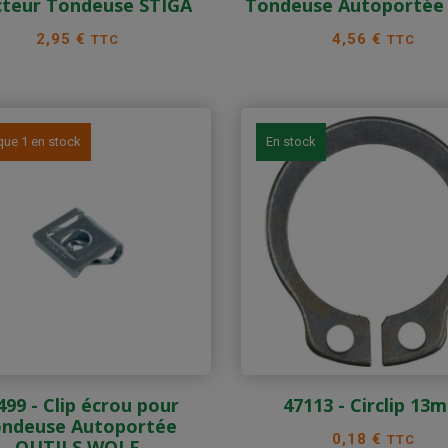
cteur Tondeuse STIGA
Tondeuse Autoportée
Prix
Prix
2,95 €
4,56 €
TTC
TTC
que 1 en stock
En stock
499 - Clip écrou pour
47113 - Circlip 13
ndeuse Autoportée
Prix
0,18 €
TTC
OUTILS WOLF