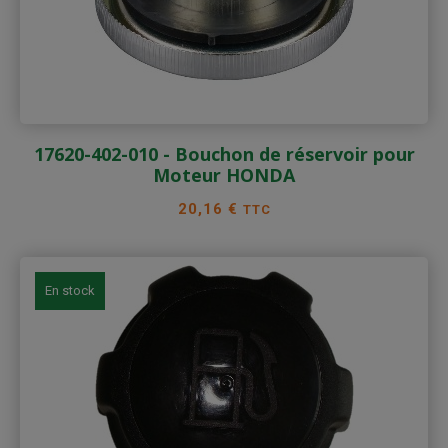
17620-402-010 - Bouchon de réservoir pour
Moteur HONDA
Prix
20,16 €
TTC
En stock