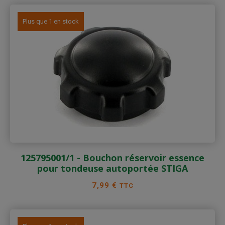
Plus que 1 en stock
125795001/1 - Bouchon réservoir essence
pour tondeuse autoportée STIGA
Prix
7,99 €
TTC