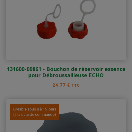
131600-09861 - Bouchon de réservoir essence
pour Débroussailleuse ECHO
Prix
24,77 €
TTC
Livrable sous 8 à 15 jours
(à la date de commande)