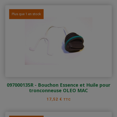
Plus que 1 en stock
097000135R - Bouchon Essence et Huile pour
tronconneuse OLEO MAC
Prix
17,52 €
TTC