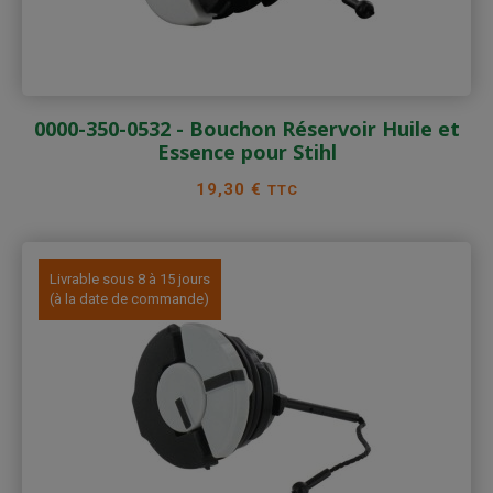
0000-350-0532 - Bouchon Réservoir Huile et
Essence pour Stihl
Prix
19,30 €
TTC
Livrable sous 8 à 15 jours
(à la date de commande)