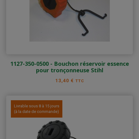
1127-350-0500 - Bouchon réservoir essence
pour tronçonneuse Stihl
Prix
13,40 €
TTC
Livrable sous 8 à 15 jours
(à la date de commande)