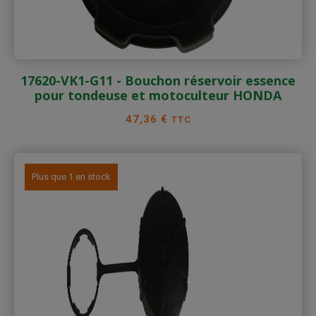
17620-VK1-G11 - Bouchon réservoir essence
pour tondeuse et motoculteur HONDA
Prix
47,36 €
TTC
Plus que 1 en stock