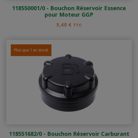
118550001/0 - Bouchon Réservoir Essence
pour Moteur GGP
Prix
5,40 €
TTC
Plus que 1 en stock
118551682/0 - Bouchon Réservoir Carburant