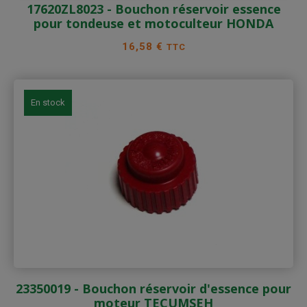
17620ZL8023 - Bouchon réservoir essence
pour tondeuse et motoculteur HONDA
Prix
16,58 €
TTC
En stock
23350019 - Bouchon réservoir d'essence pour
moteur TECUMSEH