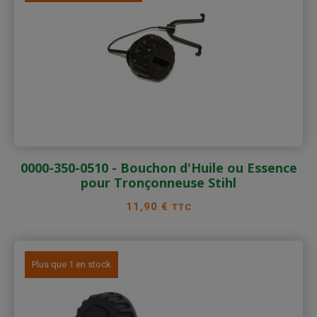
0000-350-0510 - Bouchon d'Huile ou Essence
pour Tronçonneuse Stihl
Prix
11,90 €
TTC
Plus que 1 en stock