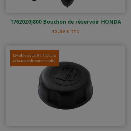
17620Z0J800 Bouchon de réservoir HONDA
Prix
13,39 €
TTC
Livrable sous 8 à 15 jours
(à la date de commande)