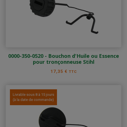
0000-350-0520 - Bouchon d'Huile ou Essence
pour tronçonneuse Stihl
Prix
17,35 €
TTC
Livrable sous 8 à 15 jours
(à la date de commande)