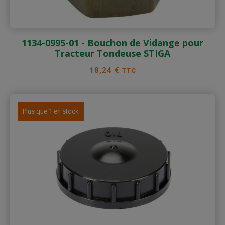
1134-0995-01 - Bouchon de Vidange pour
Tracteur Tondeuse STIGA
Prix
18,24 €
TTC
Plus que 1 en stock