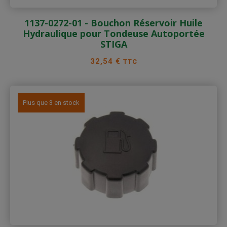
1137-0272-01 - Bouchon Réservoir Huile
Hydraulique pour Tondeuse Autoportée
STIGA
Prix
32,54 €
TTC
Plus que 3 en stock