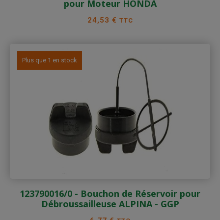
pour Moteur HONDA
Prix
24,53 €
TTC
Plus que 1 en stock
123790016/0 - Bouchon de Réservoir pour
Débroussailleuse ALPINA - GGP