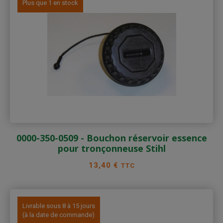
Plus que 1 en stock
0000-350-0509 - Bouchon réservoir essence
pour tronçonneuse Stihl
Prix
13,40 €
TTC
Livrable sous 8 à 15 jours
(à la date de commande)