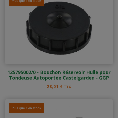
Plus que 1 en stock
125795002/0 - Bouchon Réservoir Huile pour
Tondeuse Autoportée Castelgarden - GGP
Prix
28,01 €
TTC
Plus que 1 en stock