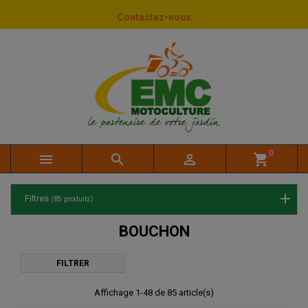
Panneau de gestion des cookies
Contactez-nous
0



shopping_cart
Filtres
(85 produits)
BOUCHON
FILTRER
Affichage 1-48 de 85 article(s)