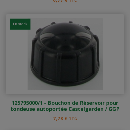
Prix
6,77 €
TTC
En stock
125795000/1 - Bouchon de Réservoir pour
tondeuse autoportée Castelgarden / GGP
Prix
7,78 €
TTC