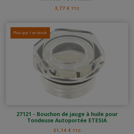
Prix
3,77 €
TTC
Plus que 1 en stock
27121 - Bouchon de jauge à huile pour
Tondeuse Autoportée ETESIA
Prix
31,14 €
TTC