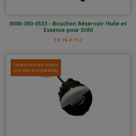
0000-350-0533 - Bouchon Réservoir Huile et
Essence pour Stihl
Prix
19,76 €
TTC
Livrable sous 8 à 15 jours
(à la date de commande)