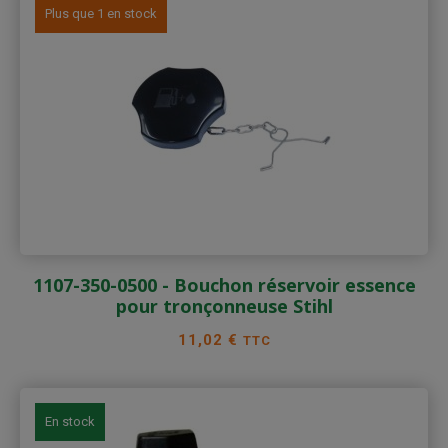
Plus que 1 en stock
1107-350-0500 - Bouchon réservoir essence
pour tronçonneuse Stihl
Prix
11,02 €
TTC
En stock