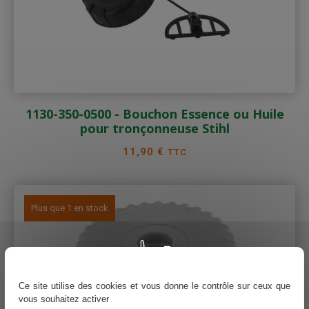
1130-350-0500 - Bouchon Essence ou Huile
pour tronçonneuse Stihl
Prix
11,90 €
TTC
Plus que 1 en stock
Ce site utilise des cookies et vous donne le contrôle sur ceux que
vous souhaitez activer