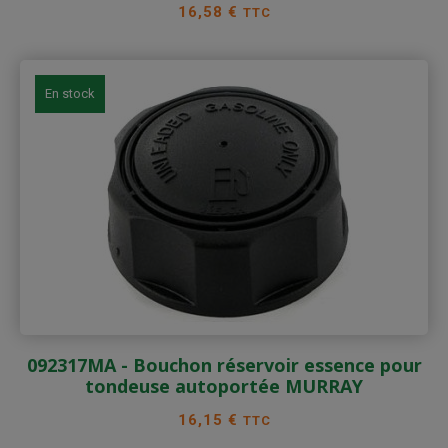
Prix
16,58 €
TTC
En stock
092317MA - Bouchon réservoir essence pour
tondeuse autoportée MURRAY
Prix
16,15 €
TTC