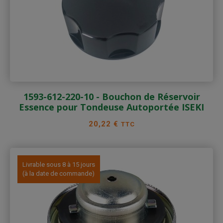
1593-612-220-10 - Bouchon de Réservoir
Essence pour Tondeuse Autoportée ISEKI
Prix
20,22 €
TTC
Livrable sous 8 à 15 jours
(à la date de commande)