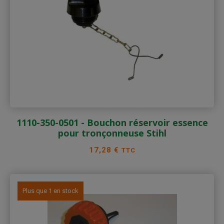
1110-350-0501 - Bouchon réservoir essence
pour tronçonneuse Stihl
Prix
17,28 €
TTC
Plus que 1 en stock