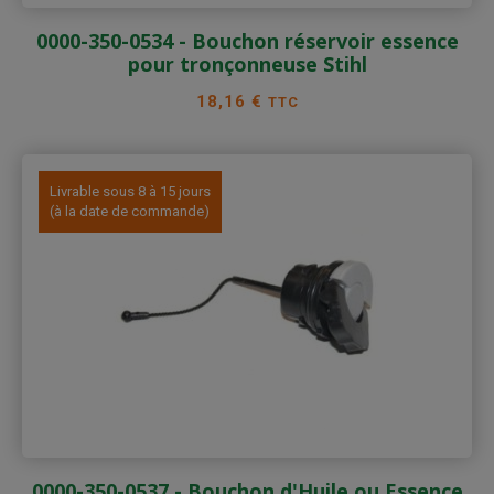
0000-350-0534 - Bouchon réservoir essence
pour tronçonneuse Stihl
Prix
18,16 €
TTC
Livrable sous 8 à 15 jours
(à la date de commande)
0000-350-0537 - Bouchon d'Huile ou Essence