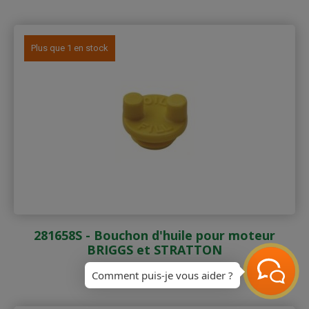
Plus que 1 en stock
281658S - Bouchon d'huile pour moteur
BRIGGS et STRATTON
Prix
4,55 €
Comment puis-je vous aider ?
TTC