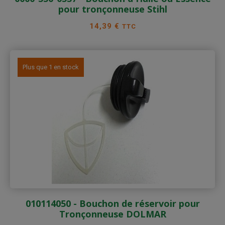
pour tronçonneuse Stihl
Prix
14,39 €
TTC
Plus que 1 en stock
010114050 - Bouchon de réservoir pour
Tronçonneuse DOLMAR