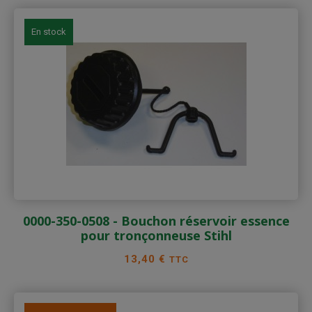
En stock
0000-350-0508 - Bouchon réservoir essence
pour tronçonneuse Stihl
Prix
13,40 €
TTC