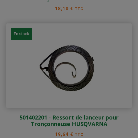
Prix
18,10 €
TTC
En stock
501402201 - Ressort de lanceur pour
Tronçonneuse HUSQVARNA
Prix
19,64 €
TTC