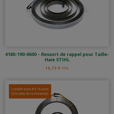
4180-190-0600 - Ressort de rappel pour Taille-
Haie STIHL
Prix
16,73 €
TTC
Livrable sous 8 à 15 jours
(à la date de commande)