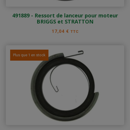
491889 - Ressort de lanceur pour moteur
BRIGGS et STRATTON
Prix
17,04 €
TTC
Plus que 1 en stock