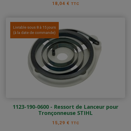
Prix
18,04 €
TTC
Livrable sous 8 à 15 jours
(à la date de commande)
1123-190-0600 - Ressort de Lanceur pour
Tronçonneuse STIHL
Prix
15,29 €
TTC