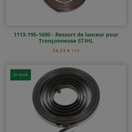
1113-195-1600 - Ressort de lanceur pour
Tronçonneuse STIHL
Prix
24,53 €
TTC
En stock