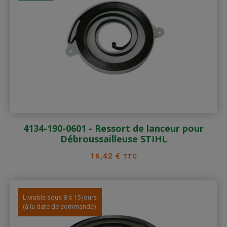
4134-190-0601 - Ressort de lanceur pour
Débroussailleuse STIHL
Prix
16,42 €
TTC
Livrable sous 8 à 15 jours
(à la date de commande)