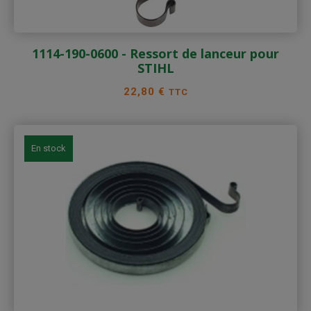
1114-190-0600 - Ressort de lanceur pour
STIHL
Prix
22,80 €
TTC
En stock