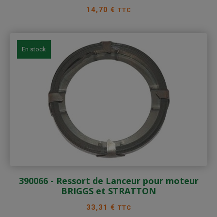
Prix
14,70 €
TTC
En stock
390066 - Ressort de Lanceur pour moteur
BRIGGS et STRATTON
Prix
33,31 €
TTC