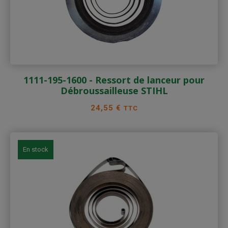
1111-195-1600 - Ressort de lanceur pour
Débroussailleuse STIHL
Prix
24,55 €
TTC
En stock