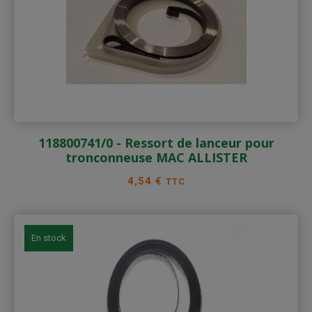
118800741/0 - Ressort de lanceur pour
tronconneuse MAC ALLISTER
Prix
4,54 €
TTC
En stock