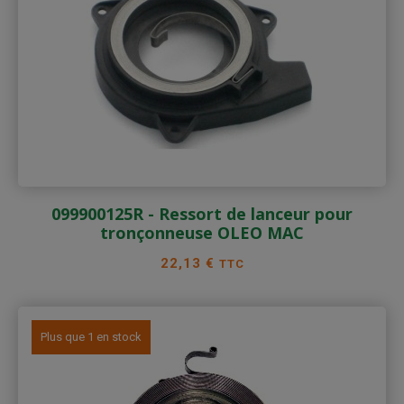
099900125R - Ressort de lanceur pour
tronçonneuse OLEO MAC
Prix
22,13 €
TTC
Plus que 1 en stock