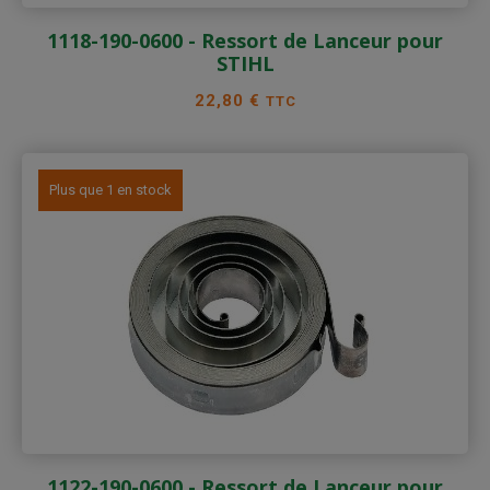
1118-190-0600 - Ressort de Lanceur pour
STIHL
Prix
22,80 €
TTC
Plus que 1 en stock
1122-190-0600 - Ressort de Lanceur pour