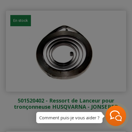
En stock
501520402 - Ressort de Lanceur pour
tronçonneuse HUSQVARNA - JONSERED
Prix
23,03 €
Comment puis-je vous aider ?
TTC