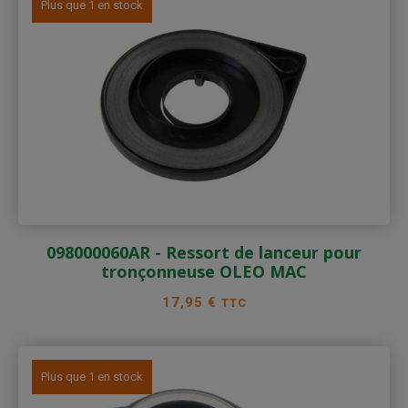
Plus que 1 en stock
098000060AR - Ressort de lanceur pour
tronçonneuse OLEO MAC
Prix
17,95 €
TTC
Plus que 1 en stock