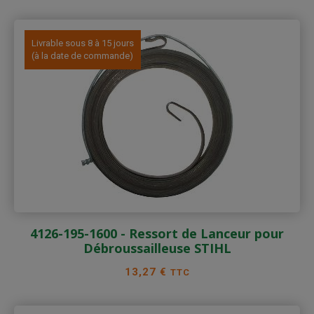
Livrable sous 8 à 15 jours
(à la date de commande)
4126-195-1600 - Ressort de Lanceur pour
Débroussailleuse STIHL
Prix
13,27 €
TTC