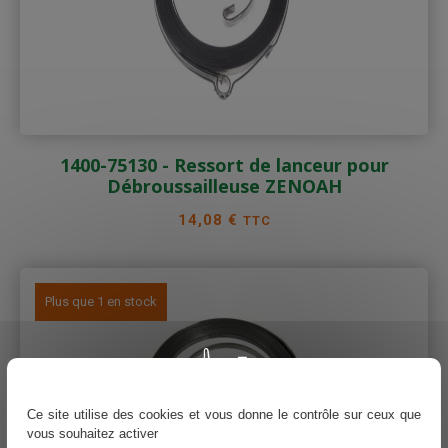
1400-75130 - Ressort de lanceur pour
Débroussailleuse ZENOAH
Prix
14,08 €
TTC
Plus que 1 en stock
Ce site utilise des cookies et vous donne le contrôle sur ceux que
vous souhaitez activer