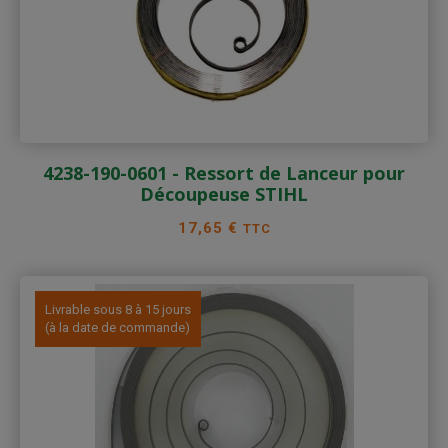
4238-190-0601 - Ressort de Lanceur pour
Découpeuse STIHL
Prix
17,65 €
TTC
Livrable sous 8 à 15 jours
(à la date de commande)