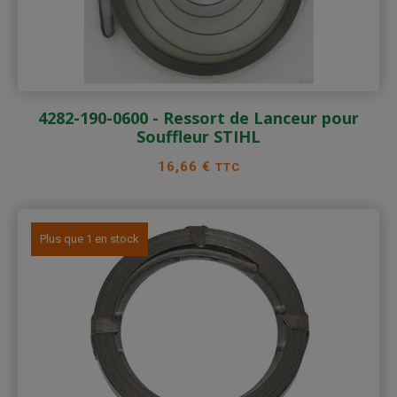
4282-190-0600 - Ressort de Lanceur pour
Souffleur STIHL
Prix
16,66 €
TTC
Plus que 1 en stock