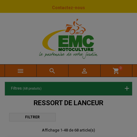
Panneau de gestion des cookies
Contactez-nous
0



shopping_cart
Filtres
(68 produits)
RESSORT DE LANCEUR
FILTRER
Affichage 1-48 de 68 article(s)