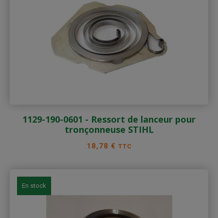
1129-190-0601 - Ressort de lanceur pour
tronçonneuse STIHL
Prix
18,78 €
TTC
En stock