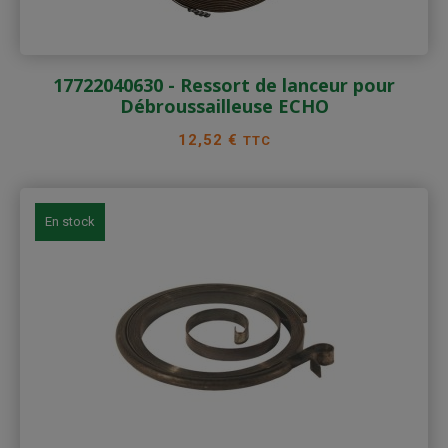
17722040630 - Ressort de lanceur pour
Débroussailleuse ECHO
Prix
12,52 €
TTC
En stock