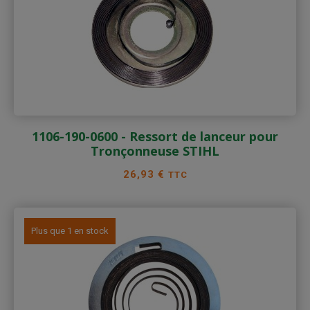
1106-190-0600 - Ressort de lanceur pour
Tronçonneuse STIHL
Prix
26,93 €
TTC
Plus que 1 en stock