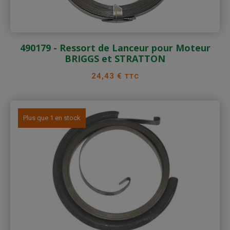
490179 - Ressort de Lanceur pour Moteur
BRIGGS et STRATTON
Prix
24,43 €
TTC
Plus que 1 en stock