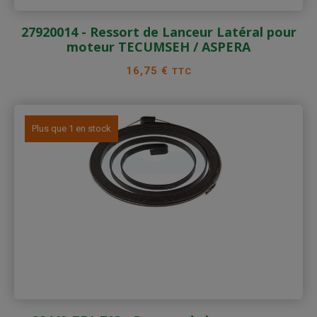
27920014 - Ressort de Lanceur Latéral pour
moteur TECUMSEH / ASPERA
Prix
16,75 €
TTC
Plus que 1 en stock