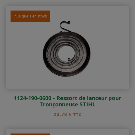
Plus que 1 en stock
1124-190-0600 - Ressort de lanceur pour
Tronçonneuse STIHL
Prix
23,78 €
TTC