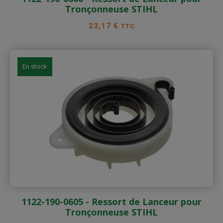
Tronçonneuse STIHL
Prix
23,17 €
TTC
En stock
1122-190-0605 - Ressort de Lanceur pour
Tronçonneuse STIHL