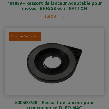
491889 - Ressort de lanceur Adaptable pour
moteur BRIGGS et STRATTON
Prix
8,52 €
TTC
Plus que 1 en stock
50050073R - Ressort de lanceur pour
tronçonneuse OLEO MAC