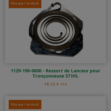
Plus que 1 en stock
1129-190-0600 - Ressort de Lanceur pour
Tronçonneuse STIHL
Prix
18,12 €
TTC
Plus que 1 en stock