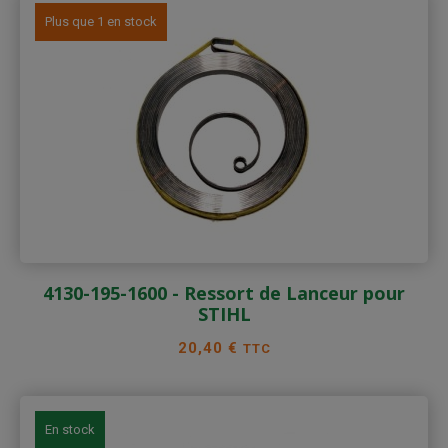
Plus que 1 en stock
4130-195-1600 - Ressort de Lanceur pour
STIHL
Prix
20,40 €
TTC
En stock