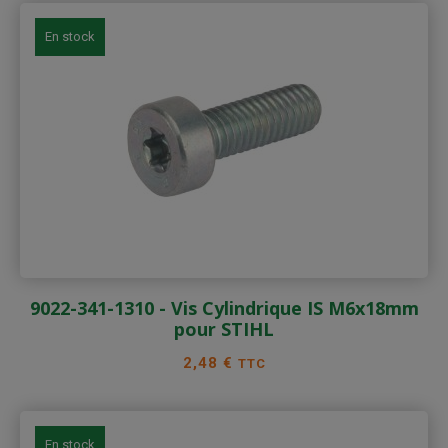
En stock
9022-341-1310 - Vis Cylindrique IS M6x18mm
pour STIHL
Prix
2,48 €
TTC
En stock