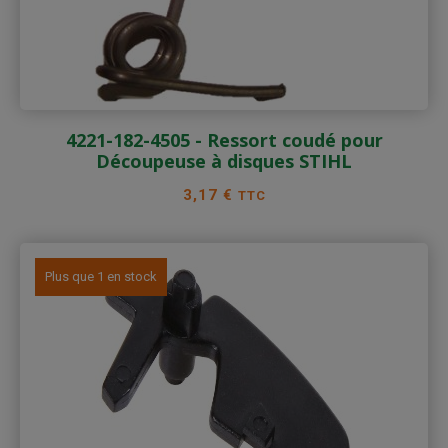
4221-182-4505 - Ressort coudé pour
Découpeuse à disques STIHL
Prix
3,17 €
TTC
Plus que 1 en stock