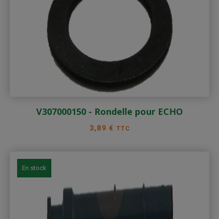
V307000150 - Rondelle pour ECHO
Prix
3,89 €
TTC
En stock