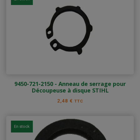
9450-721-2150 - Anneau de serrage pour
Découpeuse à disque STIHL
Prix
2,48 €
TTC
En stock