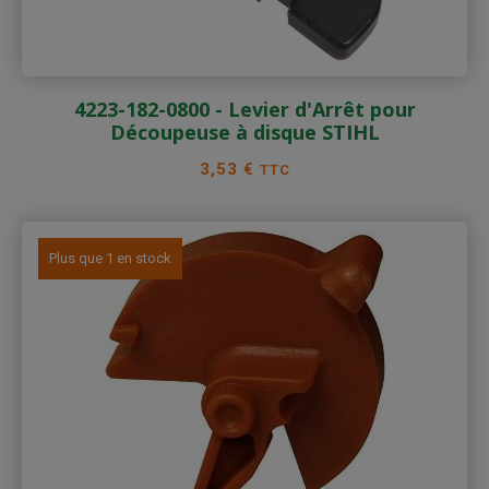
4223-182-0800 - Levier d'Arrêt pour
Découpeuse à disque STIHL
Prix
3,53 €
TTC
Plus que 1 en stock