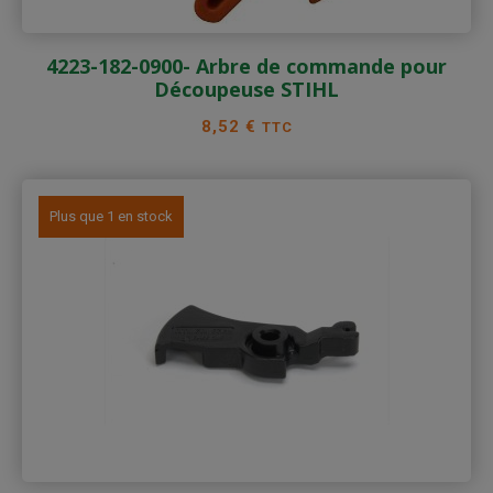
4223-182-0900- Arbre de commande pour
Découpeuse STIHL
Prix
8,52 €
TTC
Plus que 1 en stock