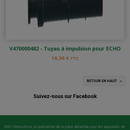
V470000482 - Tuyau à impulsion pour ECHO
Prix
10,30 €
TTC

RETOUR EN HAUT
Suivez-nous sur Facebook
EMC Motoculture, le spécialiste de la pièce détachée pour les appareils de