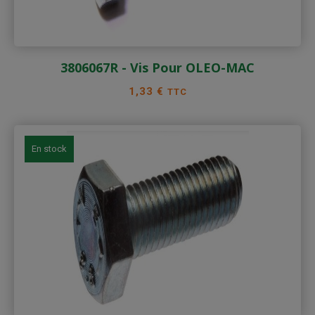
3806067R - Vis Pour OLEO-MAC
Prix
1,33 €
TTC
En stock