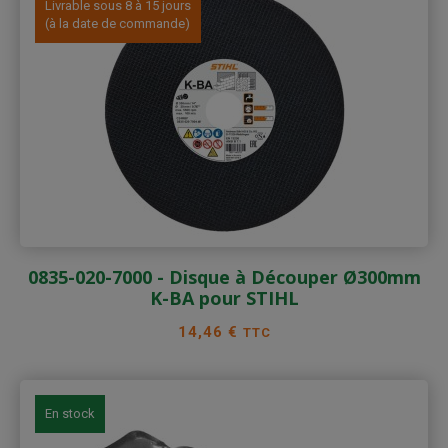
Livrable sous 8 à 15 jours
(à la date de commande)
0835-020-7000 - Disque à Découper Ø300mm
K-BA pour STIHL
Prix
14,46 €
TTC
En stock