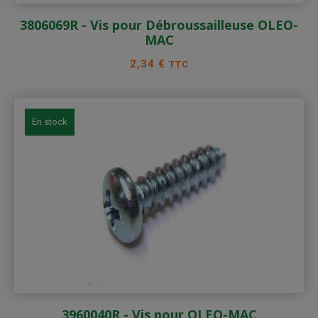
3806069R - Vis pour Débroussailleuse OLEO-
MAC
Prix
2,34 €
TTC
En stock
3960040R - Vis pour OLEO-MAC