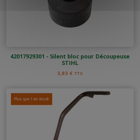
42017929301 - Silent bloc pour Découpeuse
STIHL
Prix
3,83 €
TTC
Plus que 1 en stock