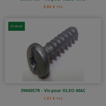
Prix
3,02 €
TTC
En stock
3960057R - Vis pour OLEO-MAC
Prix
1,01 €
TTC