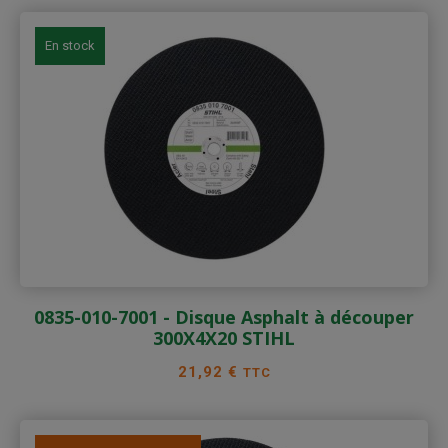
En stock
0835-010-7001 - Disque Asphalt à découper
300X4X20 STIHL
Prix
21,92 €
TTC