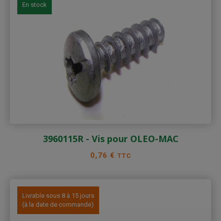
En stock
3960115R - Vis pour OLEO-MAC
Prix
0,76 €
TTC
Livrable sous 8 à 15 jours
(à la date de commande)