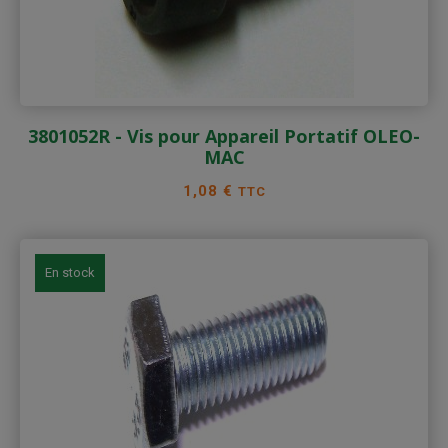
3801052R - Vis pour Appareil Portatif OLEO-
MAC
Prix
1,08 €
TTC
En stock