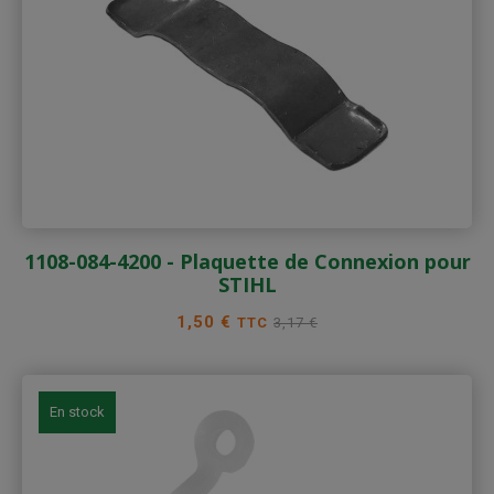
1108-084-4200 - Plaquette de Connexion pour
STIHL
Prix
Prix
1,50 €
TTC
3,17 €
de
base
En stock