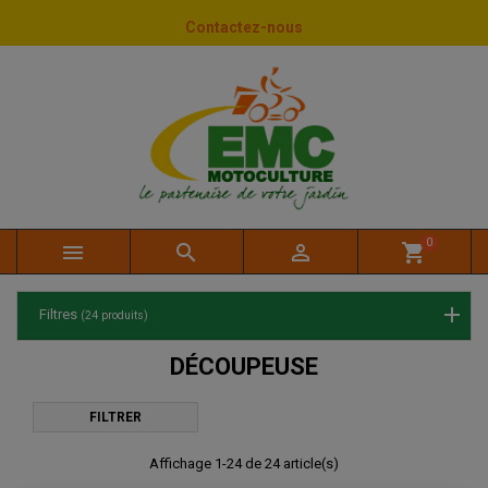
Panneau de gestion des cookies
Contactez-nous
0



shopping_cart
Filtres
(24 produits)
DÉCOUPEUSE
FILTRER
Affichage 1-24 de 24 article(s)