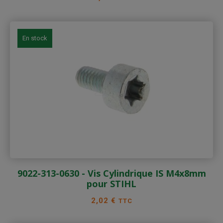
En stock
9022-313-0630 - Vis Cylindrique IS M4x8mm
pour STIHL
Prix
2,02 €
TTC