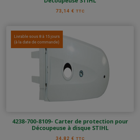
Découpeuse STIHL
Prix
73,14 €
TTC
Livrable sous 8 à 15 jours
(à la date de commande)
4238-700-8109- Carter de protection pour
Découpeuse à disque STIHL
Prix
34,82 €
TTC