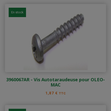
En stock
3960067AR - Vis Autotaraudeuse pour OLEO-
MAC
Prix
1,87 €
TTC