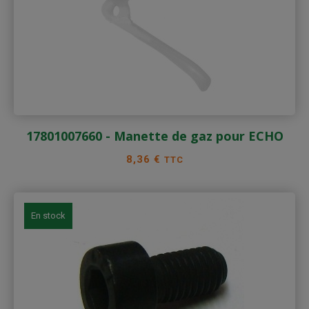
17801007660 - Manette de gaz pour ECHO
Prix
8,36 €
TTC
En stock