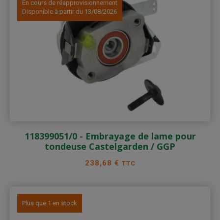
En cours de réapprovisionnement
Disponible à partir du 13/08/2026
118399051/0 - Embrayage de lame pour
tondeuse Castelgarden / GGP
Prix
238,68 €
TTC
Plus que 1 en stock