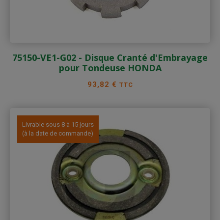
75150-VE1-G02 - Disque Cranté d'Embrayage
pour Tondeuse HONDA
Prix
93,82 €
TTC
Livrable sous 8 à 15 jours
(à la date de commande)