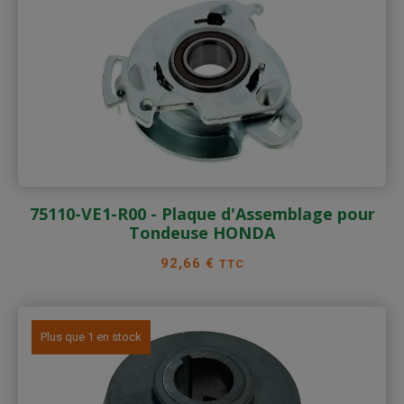
75110-VE1-R00 - Plaque d'Assemblage pour
Tondeuse HONDA
Prix
92,66 €
TTC
Plus que 1 en stock