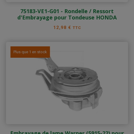
75183-VE1-G01 - Rondelle / Ressort
d'Embrayage pour Tondeuse HONDA
Prix
12,98 €
TTC
Plus que 1 en stock
Embrayage de lame Warner (5915-22) pour