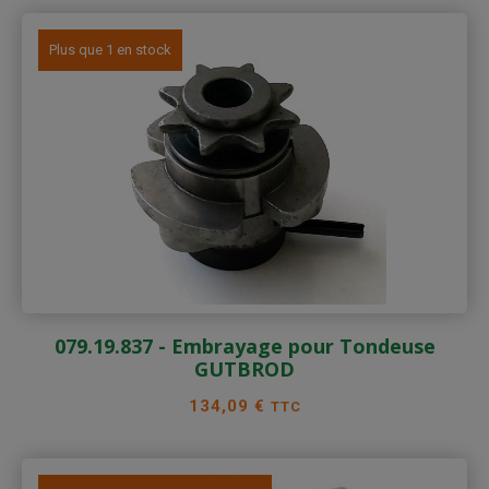
Plus que 1 en stock
079.19.837 - Embrayage pour Tondeuse
GUTBROD
Prix
134,09 €
TTC