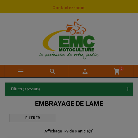
Panneau de gestion des cookies
Contactez-nous
0



shopping_cart
Filtres
(9 produits)
EMBRAYAGE DE LAME
FILTRER
Affichage 1-9 de 9 article(s)