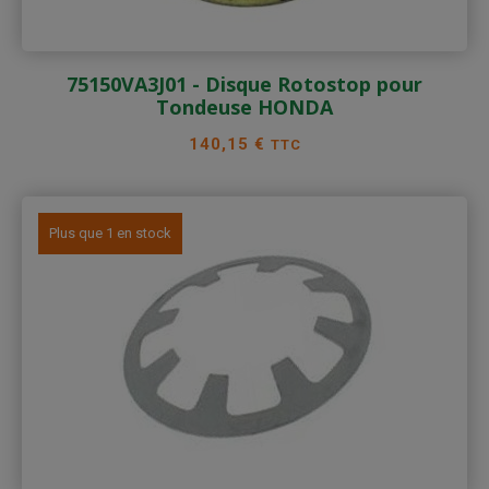
75150VA3J01 - Disque Rotostop pour
Tondeuse HONDA
Prix
140,15 €
TTC
Plus que 1 en stock