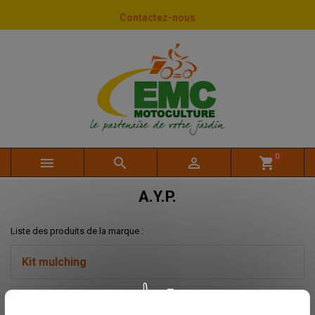
Panneau de gestion des cookies
Contactez-nous
0



shopping_cart
A.Y.P.
Liste des produits de la marque :
Kit mulching
Tondeuse Autoportée