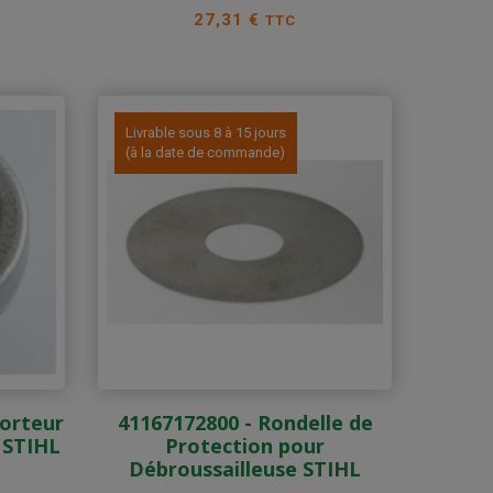
Prix
27,31 €
TTC
Livrable sous 8 à 15 jours
(à la date de commande)
Porteur
41167172800 - Rondelle de
 STIHL
Protection pour
Débroussailleuse STIHL