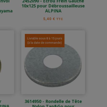
envoi
2452090 - Ecrou Frein Gauche
10x125 pour Débroussailleuse
ruyama
ALPINA
Prix
5,40 €
TTC
Livrable sous 8 à 15 jours
(à la date de commande)
r
3614950 - Rondelle de Tête
PINA
Nylon Tap&Go pour