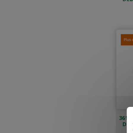
Plus 
36153
Déb