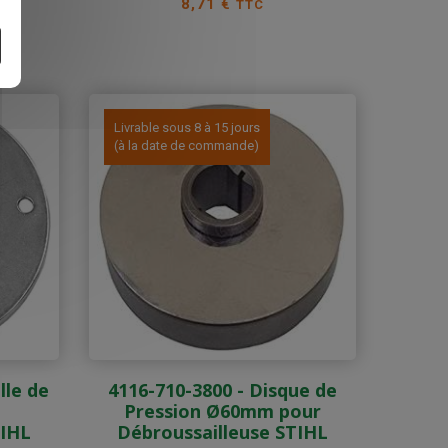
Prix
8,71 €
TTC
Livrable sous 8 à 15 jours
(à la date de commande)
lle de
4116-710-3800 - Disque de
Pression Ø60mm pour
TIHL
Débroussailleuse STIHL