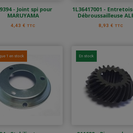
9394 - Joint spi pour
1L36417001 - Entretoi
MARUYAMA
Débroussailleuse AL
Prix
Prix
4,43 €
8,93 €
TTC
TTC
que 1 en stock
En stock