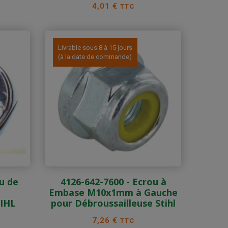
Prix
4,01 €
TTC
Livrable sous 8 à 15 jours
(à la date de commande)
u de
4126-642-7600 - Ecrou à
Embase M10x1mm à Gauche
TIHL
pour Débroussailleuse Stihl
Prix
7,26 €
TTC