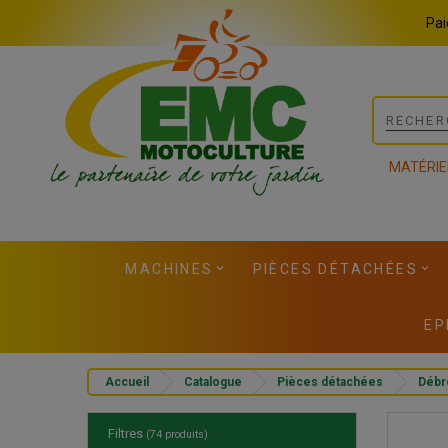
Panneau de gestion des cookies
Pai
MATÉRIE
MACHINES
PIÈCES DÉTACHÉES
EP
Accueil
Catalogue
Pièces détachées
Débr
Filtres
(74 produits)