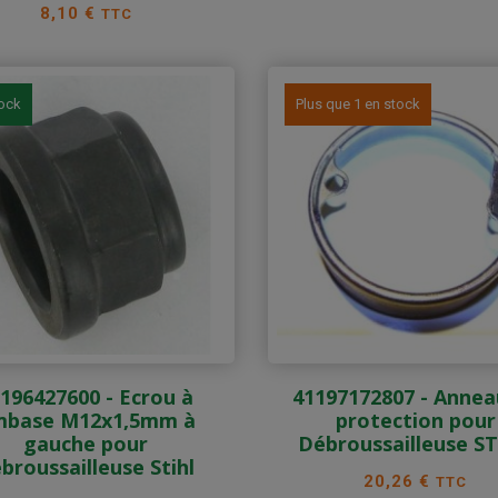
Prix
8,10 €
TTC
tock
Plus que 1 en stock
196427600 - Ecrou à
41197172807 - Annea
mbase M12x1,5mm à
protection pour
gauche pour
Débroussailleuse S
broussailleuse Stihl
Prix
20,26 €
TTC