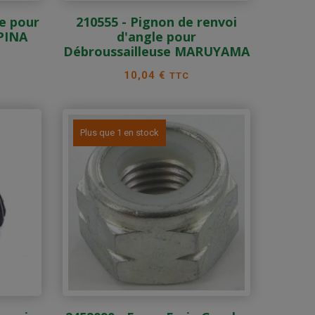
se pour
210555 - Pignon de renvoi
PINA
d'angle pour
Débroussailleuse MARUYAMA
Prix
10,04 €
TTC
Plus que 1 en stock