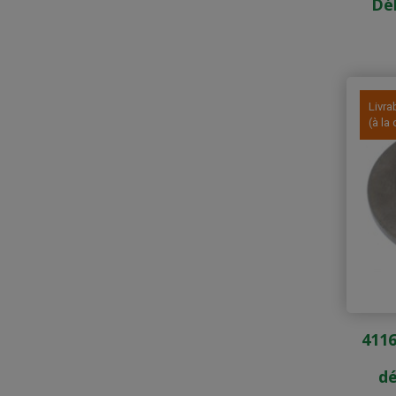
Dé
Livra
(à l
4116
dé