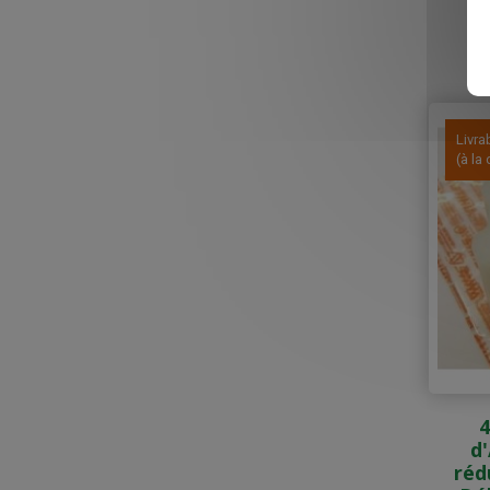
Livra
(à l
4
d
réd