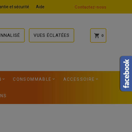
ntie et sécurité
Aide
Contactez-nous
ONNALISÉ
VUES ÉCLATÉES
shopping_cart
0
N
CONSOMMABLE
ACCESSOIRE
ONS