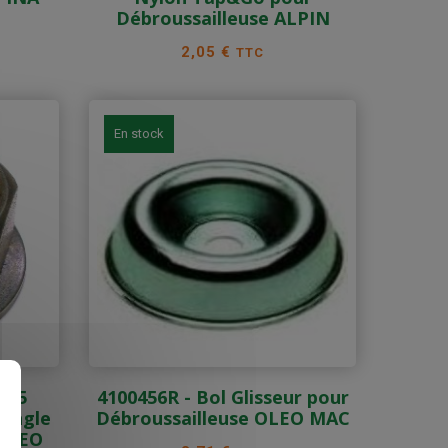
Débroussailleuse ALPIN
Prix
2,05 €
TTC
En stock
125
4100456R - Bol Glisseur pour
'Angle
Débroussailleuse OLEO MAC
s
 OLEO