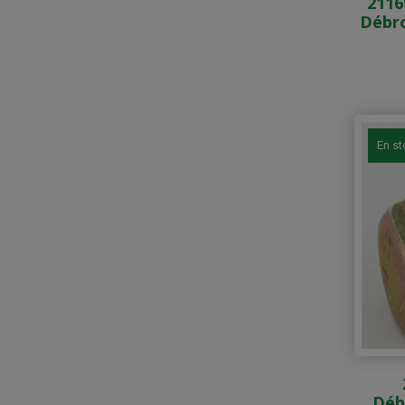
2116
Débr
En s
Déb