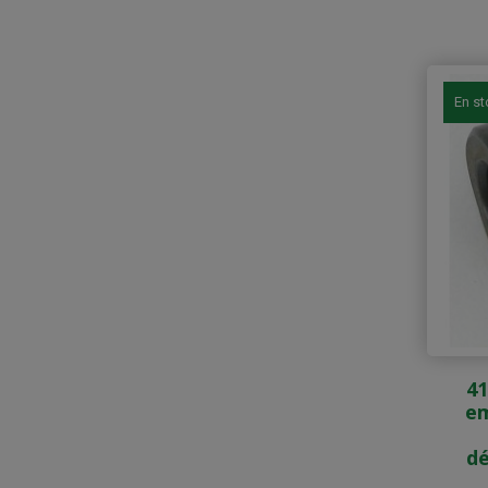
En s
41
e
dé