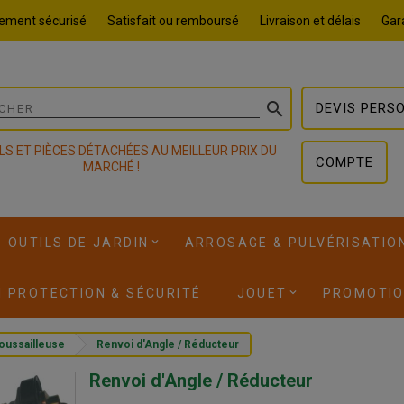
ement sécurisé
Satisfait ou remboursé
Livraison et délais
Gara

DEVIS PERS
LS ET PIÈCES DÉTACHÉES AU MEILLEUR PRIX DU
COMPTE
MARCHÉ !
OUTILS DE JARDIN
ARROSAGE & PULVÉRISATIO
I PROTECTION & SÉCURITÉ
JOUET
PROMOTI
oussailleuse
Renvoi d'Angle / Réducteur
Renvoi d'Angle / Réducteur