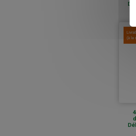
Dé
Livra
(à l
4
d
Dé