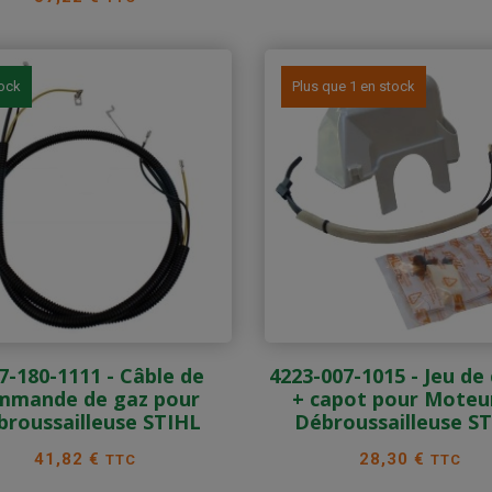
tock
Plus que 1 en stock
7-180-1111 - Câble de
4223-007-1015 - Jeu de
mmande de gaz pour
+ capot pour Moteu
broussailleuse STIHL
Débroussailleuse S
Prix
Prix
41,82 €
28,30 €
TTC
TTC