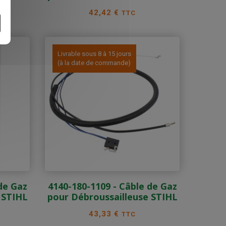
Prix
42,42 €
TTC
Livrable sous 8 à 15 jours
(à la date de commande)
de Gaz
4140-180-1109 - Câble de Gaz
 STIHL
pour Débroussailleuse STIHL
Prix
43,33 €
TTC