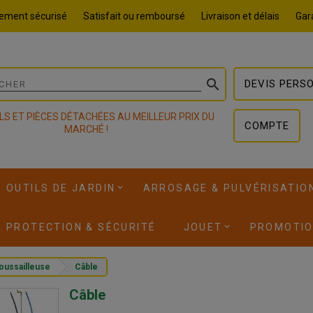
ement sécurisé
Satisfait ou remboursé
Livraison et délais
Gara

DEVIS PERS
LS ET PIÈCES DÉTACHÉES AU MEILLEUR PRIX DU
COMPTE
MARCHÉ !
OUTILS DE JARDIN
ARROSAGE & PULVÉRISATIO
I PROTECTION & SÉCURITÉ
JOUET
PROMOTI
oussailleuse
Câble
Câble