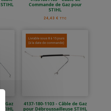
 STIHL
Commande de Gaz pour
STIHL
Prix
24,43 €
TTC
Livrable sous 8 à 15 jours
(à la date de commande)
de Gaz
4137-180-1103 - Câble de Gaz
s
 STIHL
pour Débroussailleuse STIHL