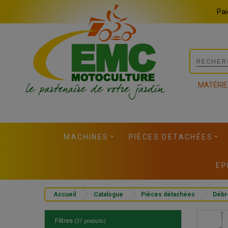
Panneau de gestion des cookies
Pai
MATÉRIE
MACHINES
PIÈCES DÉTACHÉES
EP
Accueil
Catalogue
Pièces détachées
Débr
Filtres
(37 produits)