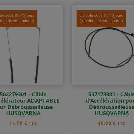
ble sous 8 à 15 jours
Livrable sous 8 à 15 jours
a date de commande)
(à la date de commande)
502279301 - Câble
537173901 - Câbl
célérateur ADAPTABLE
d'Accélération po
ur Débroussailleuse
Débroussailleus
HUSQVARNA
HUSQVARNA
Prix
Prix
16,90 €
48,88 €
TTC
TTC