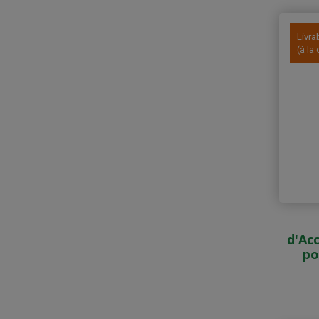
Livra
(à l
d'Ac
po