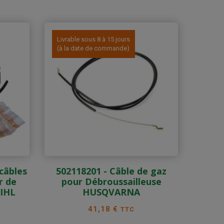
Livrable sous 8 à 15 jours
(à la date de commande)
 câbles
502118201 - Câble de gaz
r de
pour Débroussailleuse
TIHL
HUSQVARNA
Prix
41,18 €
TTC