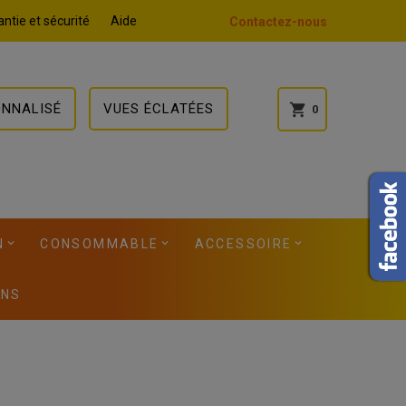
ntie et sécurité
Aide
Contactez-nous
ONNALISÉ
VUES ÉCLATÉES
shopping_cart
0
N
CONSOMMABLE
ACCESSOIRE
ONS