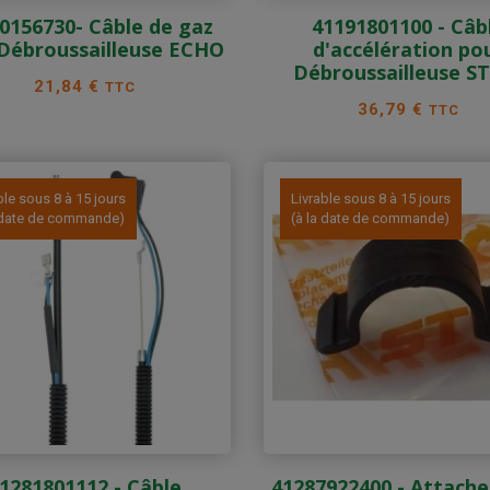
0156730- Câble de gaz
41191801100 - Câb
Débroussailleuse ECHO
d'accélération po
Débroussailleuse S
Prix
21,84 €
TTC
Prix
36,79 €
TTC
ble sous 8 à 15 jours
Livrable sous 8 à 15 jours
a date de commande)
(à la date de commande)
1281801112 - Câble
41287922400 - Attache