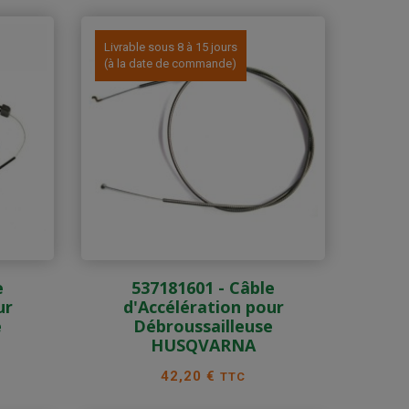
Livrable sous 8 à 15 jours
(à la date de commande)
e
537181601 - Câble
ur
d'Accélération pour
e
Débroussailleuse
HUSQVARNA
Prix
42,20 €
TTC