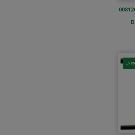
00812
D
En s