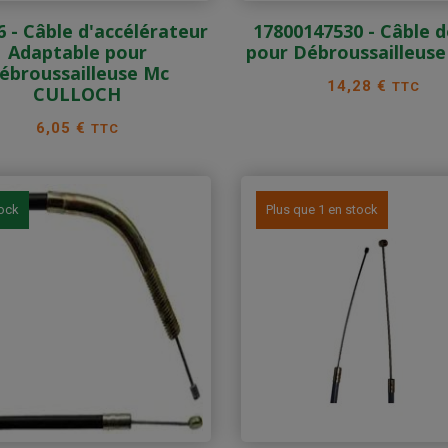
6 - Câble d'accélérateur
17800147530 - Câble 
Adaptable pour
pour Débroussailleus
ébroussailleuse Mc
Prix
14,28 €
TTC
CULLOCH
Prix
6,05 €
TTC
tock
Plus que 1 en stock