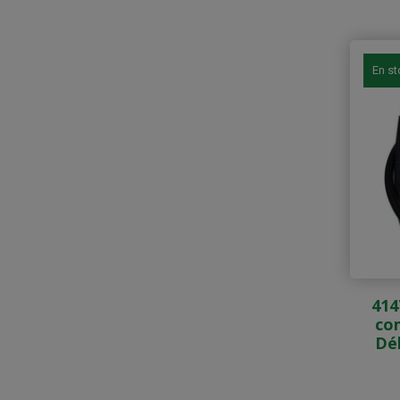
En s
414
co
Dé