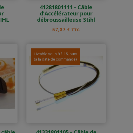
le
41281801111 - Câble
ur
d'Accélérateur pour
TIHL
débroussailleuse Stihl
Prix
57,37 €
TTC
Livrable sous 8 à 15 jours
(à la date de commande)
 câble
41331801105 - Câble de