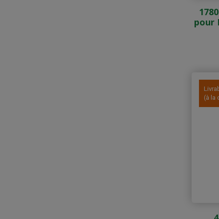
1780
pour 
Livra
(à l
4