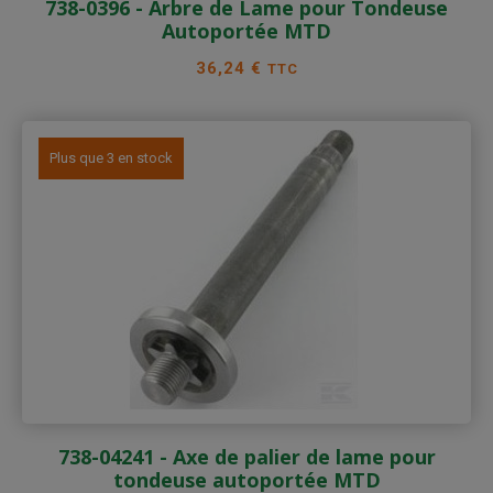
738-0396 - Arbre de Lame pour Tondeuse
Autoportée MTD
Prix
36,24 €
TTC
Plus que 3 en stock
738-04241 - Axe de palier de lame pour
tondeuse autoportée MTD