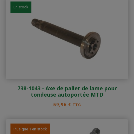
En stock
738-1043 - Axe de palier de lame pour
tondeuse autoportée MTD
Prix
59,96 €
TTC
Plus que 1 en stock