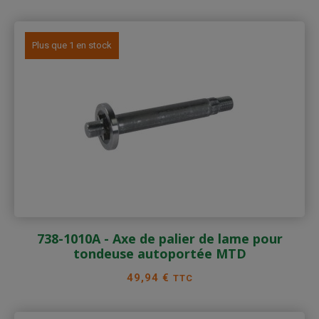
Plus que 1 en stock
738-1010A - Axe de palier de lame pour
tondeuse autoportée MTD
Prix
49,94 €
TTC