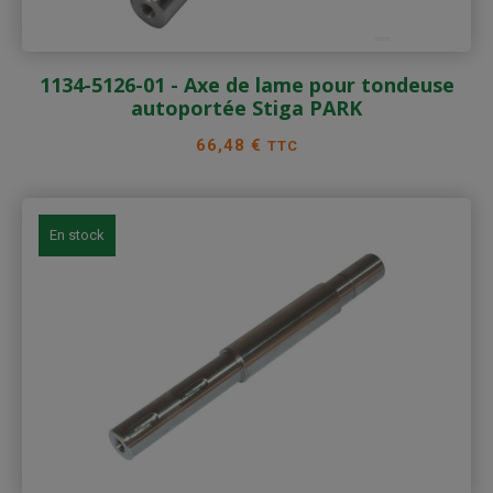
1134-5126-01 - Axe de lame pour tondeuse
autoportée Stiga PARK
Prix
66,48 €
TTC
En stock