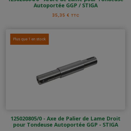
Autoportée GGP / STIGA
Prix
35,35 €
TTC
Plus que 1 en stock
125020805/0 - Axe de Palier de Lame Droit
pour Tondeuse Autoportée GGP - STIGA