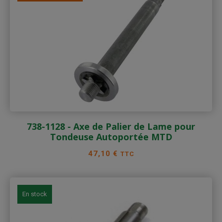
738-1128 - Axe de Palier de Lame pour
Tondeuse Autoportée MTD
Prix
47,10 €
TTC
En stock