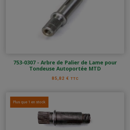
753-0307 - Arbre de Palier de Lame pour
Tondeuse Autoportée MTD
Prix
85,82 €
TTC
Plus que 1 en stock