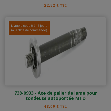
Prix
22,52 €
TTC
Livrable sous 8 à 15 jours
(à la date de commande)
738-0933 - Axe de palier de lame pour
tondeuse autoportée MTD
Prix
43,09 €
TTC