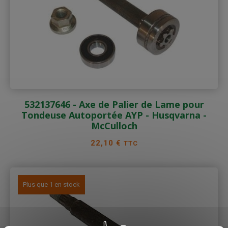
532137646 - Axe de Palier de Lame pour
Tondeuse Autoportée AYP - Husqvarna -
McCulloch
Prix
22,10 €
TTC
Plus que 1 en stock