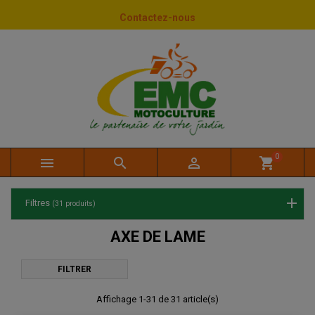
Panneau de gestion des cookies
Contactez-nous
0



shopping_cart
Filtres
(31 produits)
AXE DE LAME
FILTRER
Affichage 1-31 de 31 article(s)