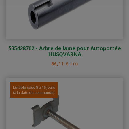
535428702 - Arbre de lame pour Autoportée
HUSQVARNA
Prix
86,11 €
TTC
Livrable sous 8 à 15 jours
(à la date de commande)