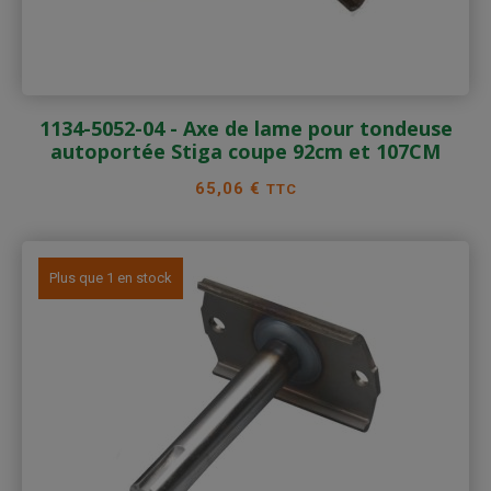
1134-5052-04 - Axe de lame pour tondeuse
autoportée Stiga coupe 92cm et 107CM
Prix
65,06 €
TTC
Plus que 1 en stock