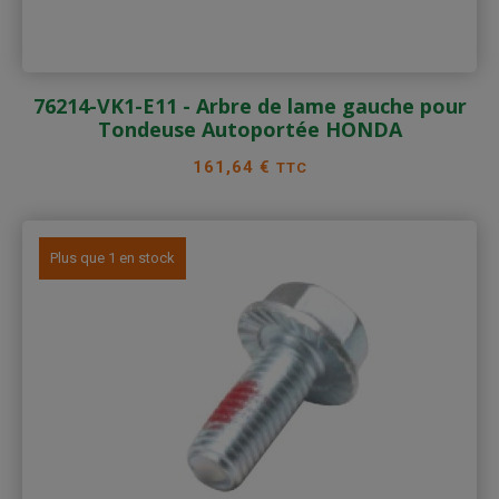
76214-VK1-E11 - Arbre de lame gauche pour
Tondeuse Autoportée HONDA
Prix
161,64 €
TTC
Plus que 1 en stock