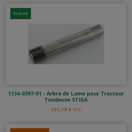
En stock
1134-0397-01 - Arbre de Lame pour Tracteur
Tondeuse STIGA
Prix
121,18 €
TTC