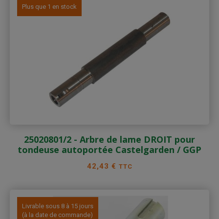
Plus que 1 en stock
25020801/2 - Arbre de lame DROIT pour
tondeuse autoportée Castelgarden / GGP
Prix
42,43 €
TTC
Livrable sous 8 à 15 jours
(à la date de commande)