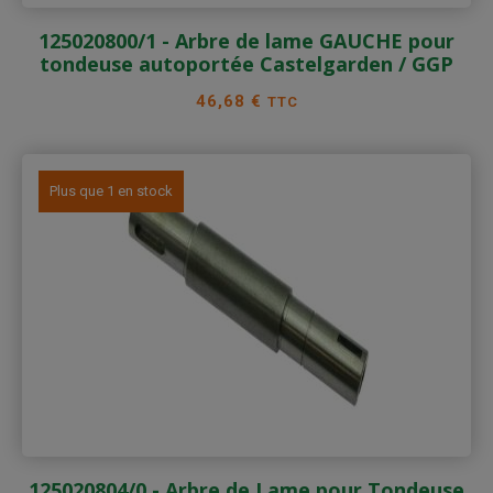
125020800/1 - Arbre de lame GAUCHE pour
tondeuse autoportée Castelgarden / GGP
Prix
46,68 €
TTC
Plus que 1 en stock
125020804/0 - Arbre de Lame pour Tondeuse