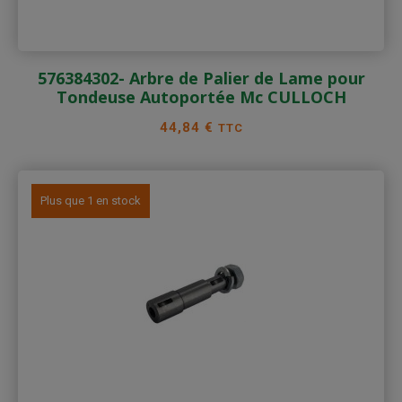
576384302- Arbre de Palier de Lame pour
Tondeuse Autoportée Mc CULLOCH
Prix
44,84 €
TTC
Plus que 1 en stock