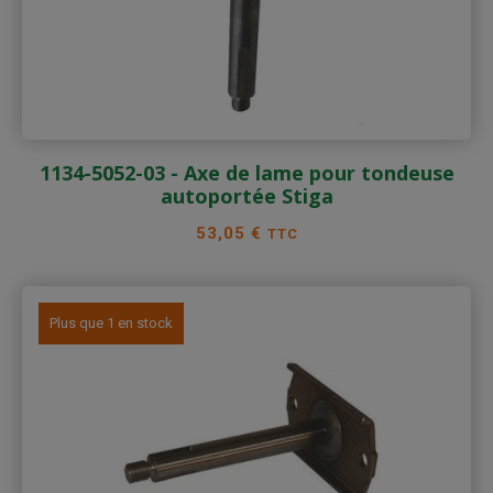
1134-5052-03 - Axe de lame pour tondeuse
autoportée Stiga
Prix
53,05 €
TTC
Plus que 1 en stock