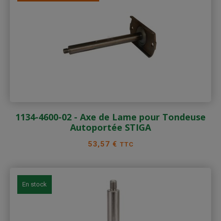
1134-4600-02 - Axe de Lame pour Tondeuse
Autoportée STIGA
Prix
53,57 €
TTC
En stock