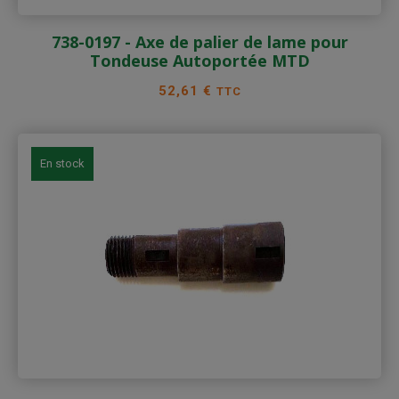
738-0197 - Axe de palier de lame pour
Tondeuse Autoportée MTD
Prix
52,61 €
TTC
En stock