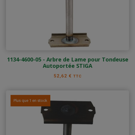
1134-4600-05 - Arbre de Lame pour Tondeuse
Autoportée STIGA
Prix
52,62 €
TTC
Plus que 1 en stock