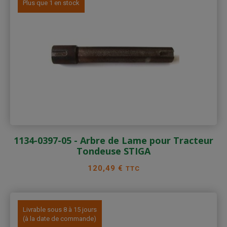
Plus que 1 en stock
1134-0397-05 - Arbre de Lame pour Tracteur
Tondeuse STIGA
Prix
120,49 €
TTC
Livrable sous 8 à 15 jours
(à la date de commande)