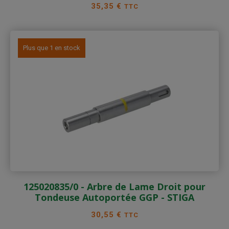
Prix
35,35 €
TTC
Plus que 1 en stock
125020835/0 - Arbre de Lame Droit pour
Tondeuse Autoportée GGP - STIGA
Prix
30,55 €
TTC