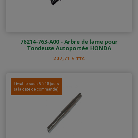
76214-763-A00 - Arbre de lame pour
Tondeuse Autoportée HONDA
Prix
207,71 €
TTC
Livrable sous 8 à 15 jours
(à la date de commande)