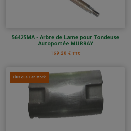
56425MA - Arbre de Lame pour Tondeuse
Autoportée MURRAY
Prix
169,20 €
TTC
Plus que 1 en stock