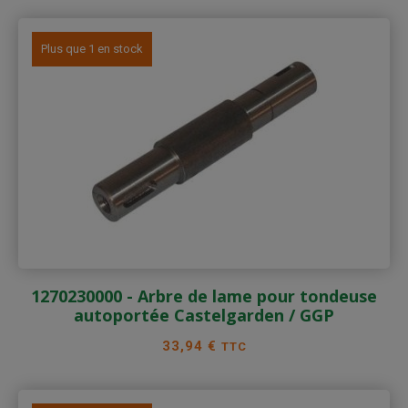
Plus que 1 en stock
1270230000 - Arbre de lame pour tondeuse
autoportée Castelgarden / GGP
Prix
33,94 €
TTC