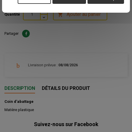
Ajouter au panier
Quantité

Partager
Livraison prévue :
08/08/2026
DESCRIPTION
DÉTAILS DU PRODUIT
Coin d'abattage
Matière plastique
Suivez-nous sur Facebook