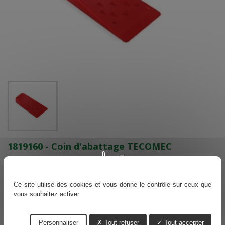
1819160 - Coin d'abattage TECOMEC
Référence
1819160
En stock
Ce site utilise des cookies et vous donne le contrôle sur ceux que
vous souhaitez activer
Voir nos délais de livraisons
6,49 €
TTC
Personnaliser
Tout refuser
Tout accepter