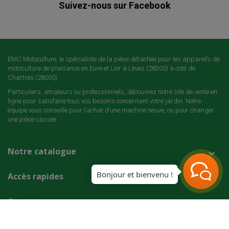
Suivez-nous sur Facebook
EMC Motoculture, le spécialiste de la pièce détachée pour les appareils de
motoculture de plaisance en Eure et Loir à Lèves (28300) à coté de
Chartres (28000).
Particuliers, amateurs ou professionnels, découvrez notre site de vente en
ligne pour satisfaire tous vos besoins concernant votre jardin. Notre
équipe vous conseille pour l’achat d’une machine neuve, ou pour changer
une pièce cassée.
Notre catalogue

Bonjour et bienvenu !
Accès rapides

Contact
