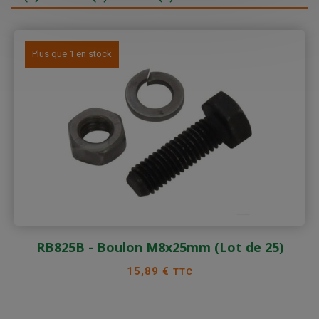
Plus que 1 en stock
RB825B - Boulon M8x25mm (Lot de 25)
Prix
15,89 €
TTC