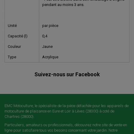
pendant au moins 3 ans.
Unité
par pièce
Capacité (l)
0,4
Couleur
Jaune
Type
Acrylique
Suivez-nous sur Facebook
EMC Motoculture, le spécialiste de la pièce détachée pour les appareils de
motoculture de plaisance en Eure et Loir à Lèves (28300) à coté de
Chartres (28000).
Particuliers, amateurs ou professionnels, découvrez notre site de vente en
ligne pour satisfaire tous vos besoins concernant votre jardin. Notre