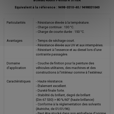
BOMBE 400ml Peinture STIGA
Equivalent à la référence : 9498-0310-40 / 9498031040
Particularités
- Résistance élevée à la température.
- Charge continue : 130 °C.
- Charge de courte durée : 150 °C.
Avantages
- Temps de séchage court.
- Résistance élevée aux UV et aux intempéries.
- Résistant à l'essence et au diesel lors d'une
contrainte passagère.
Domaine
- Couche de finition pour la peinture des
d'application
véhicules utilitaires, des machines et des
constructions à l'intérieur comme à l'extérieur.
Caractéristiques
- Haute résistance.
- Étalement excellent.
- Dureté finale forte.
- Stabilité du brillant, degré de brillant
(Din 67 530) > 80 %/60° (haute brillance)
- Conforme à la réglementation des solvants
(Autriche, de 01/01/96).
- Peut être stocké dans son emballage d'origine