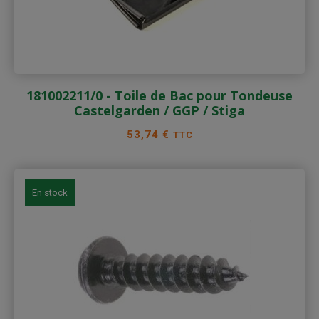
181002211/0 - Toile de Bac pour Tondeuse
Castelgarden / GGP / Stiga
Prix
53,74 €
TTC
En stock