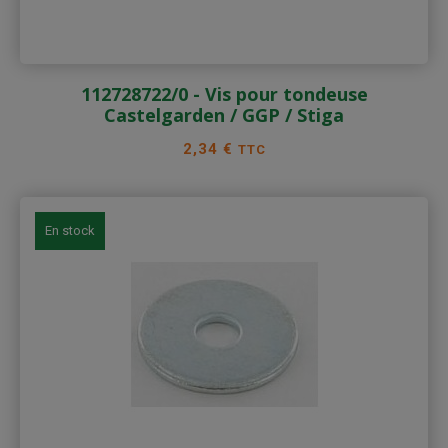
112728722/0 - Vis pour tondeuse
Castelgarden / GGP / Stiga
Prix
2,34 €
TTC
En stock