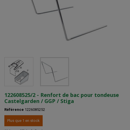
122608525/2 - Renfort de bac pour tondeuse
Castelgarden / GGP / Stiga
Référence
1226085252
Plus que 1 en stock