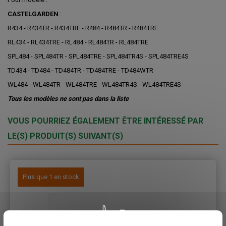
CASTELGARDEN
:
R434 - R434TR - R434TRE - R484 - R484TR - R484TRE
RL434 - RL434TRE - RL484 - RL484TR - RL484TRE
SPL484 - SPL484TR - SPL484TRE - SPL484TR4S - SPL484TRE4S
TD434 - TD484 - TD484TR - TD484TRE - TD484WTR
WL484 - WL484TR - WL484TRE - WL484TR4S - WL484TRE4S
Tous les modèles ne sont pas dans la liste
VOUS POURRIEZ ÉGALEMENT ÊTRE INTÉRESSÉ PAR
LE(S) PRODUIT(S) SUIVANT(S)
Plus que 1 en stock