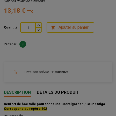
Voir nos délais de livraisons
13,18 €
TTC
Ajouter au panier
Quantité

Partager
Livraison prévue :
11/08/2026
DESCRIPTION
DÉTAILS DU PRODUIT
Renfort de bac toile pour tondeuse Castelgarden / GGP / Stiga
Correspond au repère 602
Pour modèle :