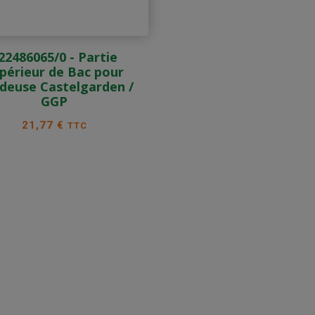
22486065/0 - Partie
périeur de Bac pour
deuse Castelgarden /
GGP
Prix
21,77 €
TTC