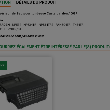
PTION
DÉTAILS DU PRODUIT
périeur de Bac pour tondeuse Castelgarden / GGP
e :
ARDEN
:
NP534 - NP534TR - NP534TRE
- PAN504TR - T484TR
T
: ES920TR/04
odèles ne sont pas dans la liste
OURRIEZ ÉGALEMENT ÊTRE INTÉRESSÉ PAR LE(S) PRODUIT(
tock