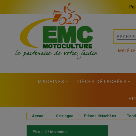
Panneau de gestion des cookies
Pai
MATÉRIE
MACHINES
PIÈCES DÉTACHÉES
EP
Accueil
Catalogue
Pièces détachées
Tond
Filtres
(9848 produits)