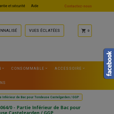
ntie et sécurité
Aide
Contactez-nous
ONNALISÉ
VUES ÉCLATÉES
shopping_cart
0
N
CONSOMMABLE
ACCESSOIRE
ONS
ie Inférieur de Bac pour Tondeuse Castelgarden / GGP
064/0 - Partie Inférieur de Bac pour
use Castelgarden / GGP