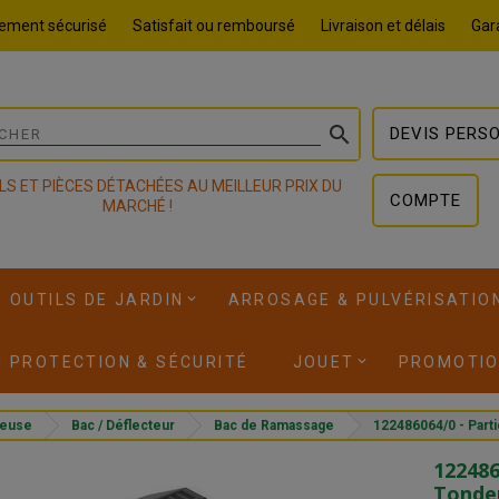
ement sécurisé
Satisfait ou remboursé
Livraison et délais
Gara

DEVIS PERS
LS ET PIÈCES DÉTACHÉES AU MEILLEUR PRIX DU
COMPTE
MARCHÉ !
OUTILS DE JARDIN
ARROSAGE & PULVÉRISATIO
I PROTECTION & SÉCURITÉ
JOUET
PROMOTI
euse
Bac / Déflecteur
Bac de Ramassage
122486064/0 - Part
122486
Tonde