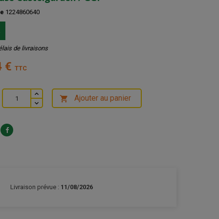
ce
1224860640
k
élais de livraisons
4 €
TTC
Ajouter au panier

Livraison prévue :
11/08/2026