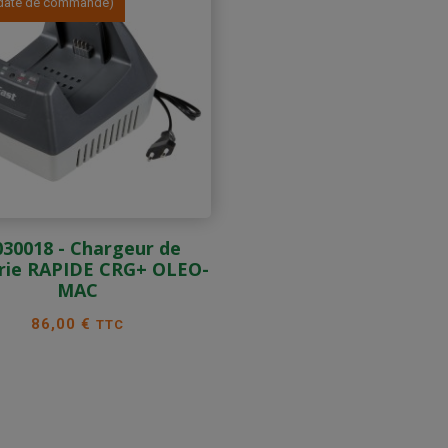
a date de commande)
030018 - Chargeur de
rie RAPIDE CRG+ OLEO-
MAC
Prix
86,00 €
TTC