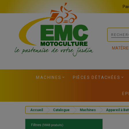
Panneau de gestion des cookies
Pai
MATÉRIE
MACHINES
PIÈCES DÉTACHÉES
EP
Accueil
Catalogue
Machines
Appareil à Bat
Filtres
(9848 produits)