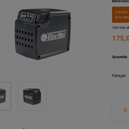
Référen
Livrable
(à la d
Voir nos d
175,
Quantité
Partager