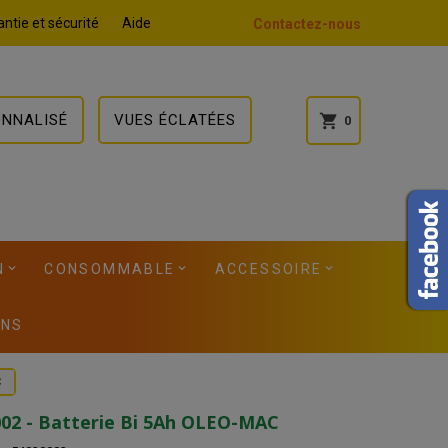
ntie et sécurité
Aide
Contactez-nous
ONNALISÉ
VUES ÉCLATÉES
shopping_cart
0
N
CONSOMMABLE
ACCESSOIRE
ONS
C
02 - Batterie Bi 5Ah OLEO-MAC