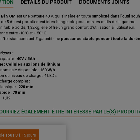
PTION
DÉTAILS DU PRODUIT
DOCUMENTS JOINTS
e
Bi 5 OM
est une batterie 40 V, qui s'insère en toute simplicité dans l'outil souh
e de 5 Ah est parfaitement interchangeable pour tous les outils de la gamme.
 faible poids, 1,32kg, elle offre un grand confort d'utilisation à l'utilisateur.
onne entre ‐10°C et + 50° C.
n ‘’tension constante’’ garantit une
puissance stable pendant toute la durée 
tiques :
capacité :
40V / 5Ah
ie :
Cellules aux ions de lithium
nominale disponible :
180 W/h
ion du niveau de charge : 4 LEDs
charge complet :
lassique :
220 min
apide :
70 min
 :
1,32
OURRIEZ ÉGALEMENT ÊTRE INTÉRESSÉ PAR LE(S) PRODUIT(
ble sous 8 à 15 jours