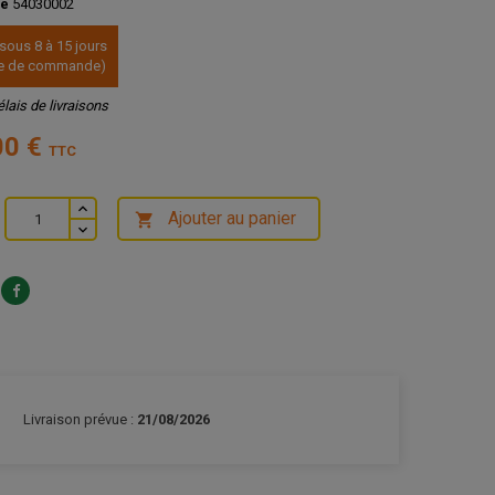
ce
54030002
 sous 8 à 15 jours
ate de commande)
élais de livraisons
00 €
TTC
Ajouter au panier

Livraison prévue :
21/08/2026