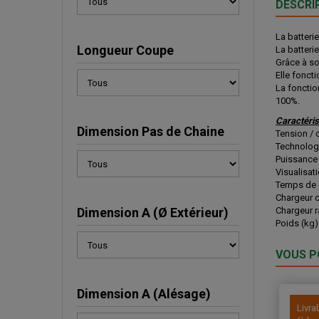
DESCRI
La batteri
Longueur Coupe
La batteri
Grâce à son
Elle foncti
La fonctio
100%.
Caractéris
Dimension Pas de Chaine
Tension / 
Technolog
Puissance 
Visualisat
Temps de 
Chargeur c
Dimension A (Ø Extérieur)
Chargeur r
Poids (kg)
VOUS P
Dimension A (Alésage)
Livra