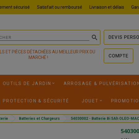
ement sécurisé
Satisfait ou remboursé
Livraison et délais
Gara

DEVIS PERS
LS ET PIÈCES DÉTACHÉES AU MEILLEUR PRIX DU
COMPTE
MARCHÉ !
OUTILS DE JARDIN
ARROSAGE & PULVÉRISATIO
I PROTECTION & SÉCURITÉ
JOUET
PROMOTI
terie
Batteries et Chargeurs
54030002 - Batterie Bi 5Ah OLEO-MA
540300