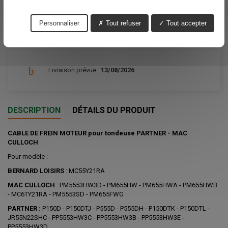
Partager
Personnaliser
Tout refuser
Tout accepter
Livraison prévue :
13/08/2026
DESCRIPTION
DÉTAILS DU PRODUIT
CABLE DE FREIN MOTEUR pour tondeuse PARTNER - MAC
CULLOCH
Pour modèle :
BERNARD LOISIRS
: MC55Y21RA
MAC CULLOCH
: PM5553HW3D - PM655HW - PM655HWA - PM655HWB
- MC6TY21RA - PM5553SD - PM655FWG
PARTNER :
P150D - P150DTJ - P555D - P555DH - P150DTK - P150DTL -
JR55N22SHC - PP5553HW3C - PP5553HW3B - PP5553HW3E -
PP5553HW3D