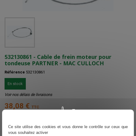
532130861 - Cable de frein moteur pour
tondeuse PARTNER - MAC CULLOCH
Référence
532130861
En stock
Voir nos délais de livraisons
38,08 €
TTC
Ajouter au panier
Quantité

Ce site utilise des cookies et vous donne le contrôle sur ceux que
vous souhaitez activer