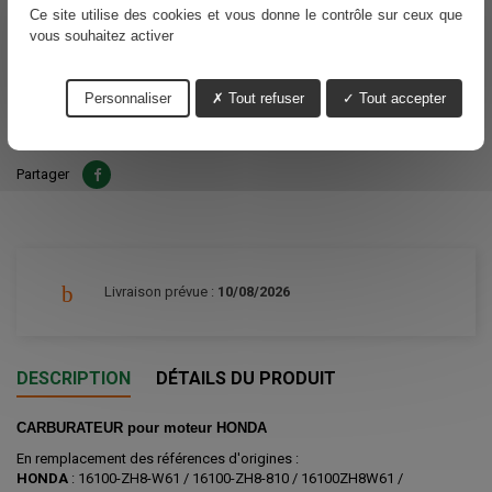
Ce site utilise des cookies et vous donne le contrôle sur ceux que
59,02 €
vous souhaitez activer
TTC
Personnaliser
Tout refuser
Tout accepter
Ajouter au panier
Quantité

Partager
Livraison prévue :
10/08/2026
DESCRIPTION
DÉTAILS DU PRODUIT
CARBURATEUR pour moteur HONDA
En remplacement des références d'origines :
HONDA
:
16100-ZH8-W61 / 16100-ZH8-810 / 16100ZH8W61 /