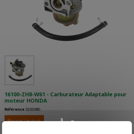
16100-ZH8-W61 - Carburateur Adaptable pour
moteur HONDA
Référence
5202080
Plus que 1 en stock
Voir nos délais de livraisons