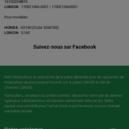
16100ZH8810
LONCIN
: 170021066-0001 / 1700210660001
Pour modèles :
HONDA
: GX160 (Code 5266705)
LONCIN
: G160
Suivez-nous sur Facebook
EMC Motoculture, le spécialiste de la pièce détachée pour les appareils de
motoculture de plaisance en Eure et Loir à Lèves (28300) à coté de
Chartres (28000).
Particuliers, amateurs ou professionnels, découvrez notre site de vente en
ligne pour satisfaire tous vos besoins concernant votre jardin. Notre
équipe vous conseille pour l’achat d’une machine neuve, ou pour changer
une pièce cassée.