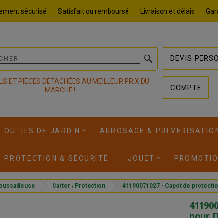
ement sécurisé
Satisfait ou remboursé
Livraison et délais
Gara

DEVIS PERS
LS ET PIÈCES DÉTACHÉES AU MEILLEUR PRIX DU
COMPTE
MARCHÉ !
OUTILS DE JARDIN
ARROSAGE & PULVÉRISATIO
I PROTECTION & SÉCURITÉ
JOUET
PROMOTI
oussailleuse
Carter / Protection
41190071027 - Capot de protecti
411900
pour D