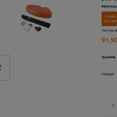
Référen
Livrable
(à la d
Voir nos d
91,9
Quantité
Partager