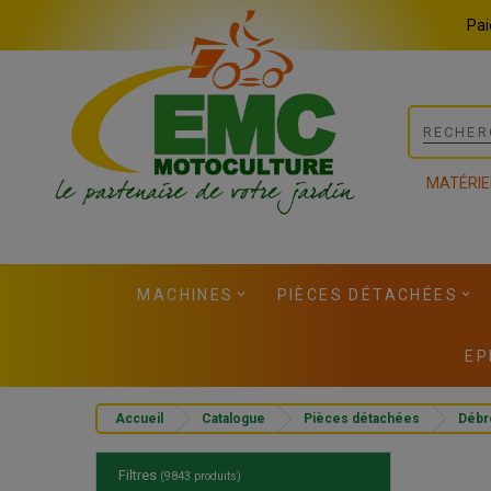
Panneau de gestion des cookies
Pai
MATÉRIE
MACHINES
PIÈCES DÉTACHÉES
EP
Accueil
Catalogue
Pièces détachées
Débr
Filtres
(9843 produits)