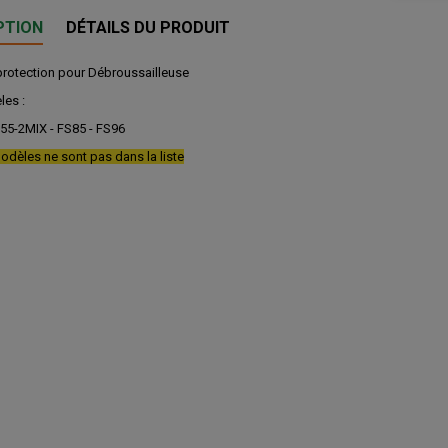
PTION
DÉTAILS DU PRODUIT
rotection pour Débroussailleuse
les :
55-2MIX - FS85 - FS96
odèles ne sont pas dans la liste