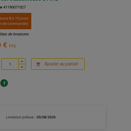
ce
41190071027
 sous 8 à 15 jours
ate de commande)
élais de livraisons
0 €
TTC
Ajouter au panier

Livraison prévue :
20/08/2026