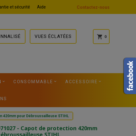
ntie et sécurité
Aide
Contactez-nous
ONNALISÉ
VUES ÉCLATÉES
shopping_cart
0
N
CONSOMMABLE
ACCESSOIRE
ONS
on 420mm pour Débroussailleuse STIHL
71027 - Capot de protection 420mm
ébroussailleuse STIHL