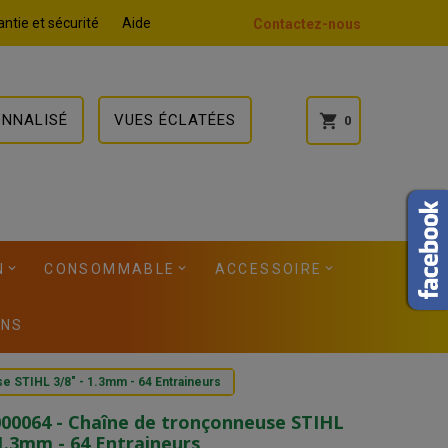
ntie et sécurité
Aide
Contactez-nous
ONNALISÉ
VUES ÉCLATÉES
shopping_cart
0
N
CONSOMMABLE
ACCESSOIRE
ONS
 STIHL 3/8" - 1.3mm - 64 Entraineurs
00064 - Chaîne de tronçonneuse STIHL
 1.3mm - 64 Entraineurs