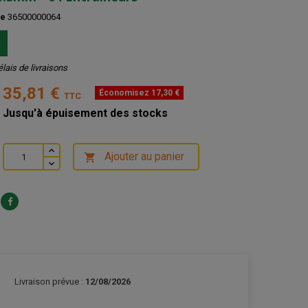
ce
36500000064
k
élais de livraisons
35,81 €
Économisez 17,30 €
TTC
Jusqu'à épuisement des stocks
Ajouter au panier

Livraison prévue :
12/08/2026