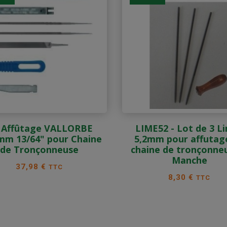
t Affûtage VALLORBE
LIME52 - Lot de 3 L
mm 13/64" pour Chaine
5,2mm pour affutag
de Tronçonneuse
chaine de tronçonne
Manche
Prix
37,98 €
TTC
Prix
8,30 €
TTC