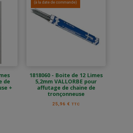
(à la date de commande)
imes
1818060 - Boite de 12 Limes
e de
5,2mm VALLORBE pour
use +
affutage de chaine de
tronçonneuse
Prix
25,96 €
TTC