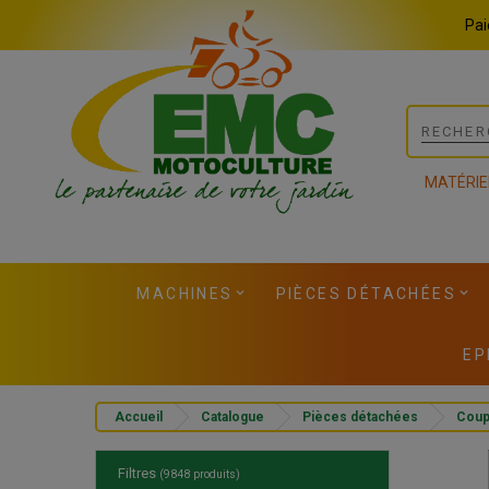
Panneau de gestion des cookies
Pai
MATÉRIE
MACHINES
PIÈCES DÉTACHÉES
EP
Accueil
Catalogue
Pièces détachées
Cou
Filtres
(9848 produits)