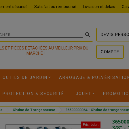
ement sécurisé
Satisfait ou remboursé
Livraison et délais
Gara

DEVIS PERS
LS ET PIÈCES DÉTACHÉES AU MEILLEUR PRIX DU
COMPTE
MARCHÉ !
OUTILS DE JARDIN
ARROSAGE & PULVÉRISATIO
I PROTECTION & SÉCURITÉ
JOUET
PROMOTI
pe
Chaine de Tronçonneuse
36500000064 - Chaîne de tronçonneuse
365000
Prix réduit
3/8" -