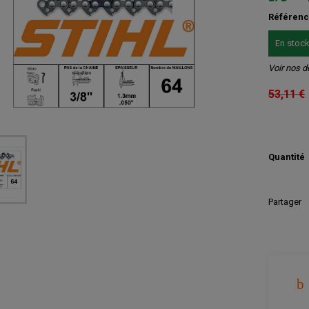
Référen
En stoc
Voir nos d
53,11 €
Quantité
Partager