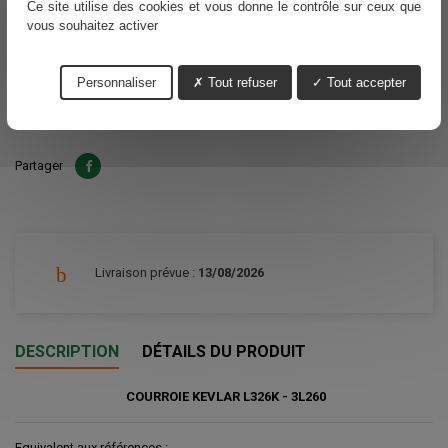
Ce site utilise des cookies et vous donne le contrôle sur ceux que
vous souhaitez activer
12,48 €
TTC
Personnaliser
Tout refuser
Tout accepter
Ajouter au panier
Quantité

Partager
Livraison prévue :
13/08/2026
DESCRIPTION
DÉTAILS DU PRODUIT
COURROIE KEVLAR L326K - 3L260
Equivalent aux références :