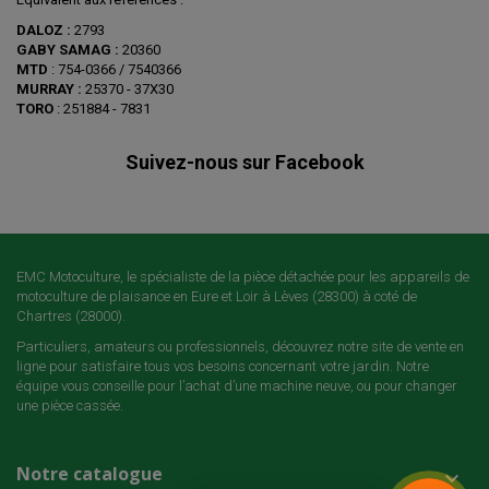
DALOZ :
2793
GABY SAMAG :
20360
MTD
: 754-0366 / 7540366
MURRAY :
25370 - 37X30
TORO
: 251884 - 7831
Suivez-nous sur Facebook
EMC Motoculture, le spécialiste de la pièce détachée pour les appareils de
motoculture de plaisance en Eure et Loir à Lèves (28300) à coté de
Chartres (28000).
Particuliers, amateurs ou professionnels, découvrez notre site de vente en
ligne pour satisfaire tous vos besoins concernant votre jardin. Notre
équipe vous conseille pour l’achat d’une machine neuve, ou pour changer
une pièce cassée.
Notre catalogue
