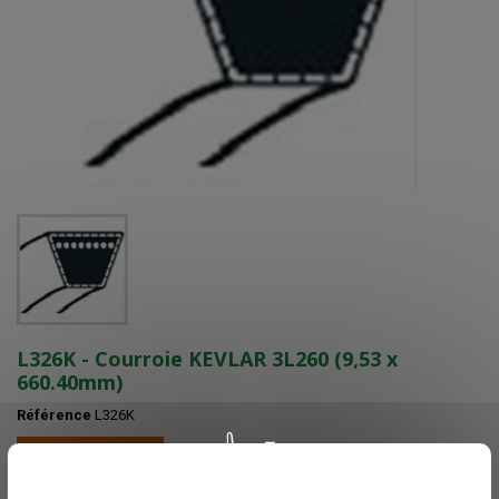
L326K - Courroie KEVLAR 3L260 (9,53 x
660.40mm)
Référence
L326K
Plus que 1 en stock
Voir nos délais de livraisons