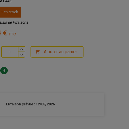
ce
L445
 1 en stock
élais de livraisons
4 €
TTC
Ajouter au panier

Livraison prévue :
12/08/2026