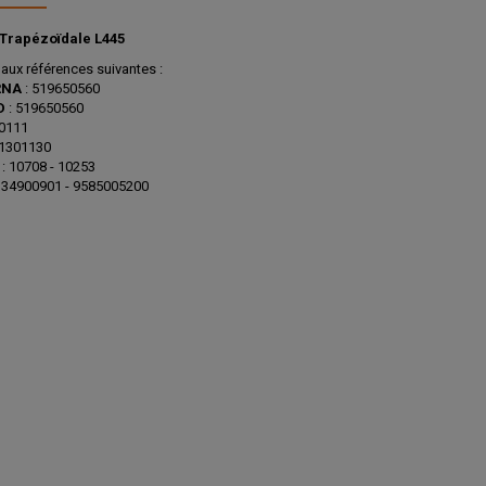
Trapézoïdale L445
 aux références suivantes :
RNA
: 519650560
D
: 519650560
40111
 1301130
: 10708 - 10253
134900901 - 9585005200