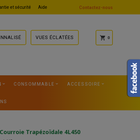
ntie et sécurité
Aide
Contactez-nous
ONNALISÉ
VUES ÉCLATÉES
shopping_cart
0
N
CONSOMMABLE
ACCESSOIRE
ONS
 Courroie Trapézoïdale 4L450