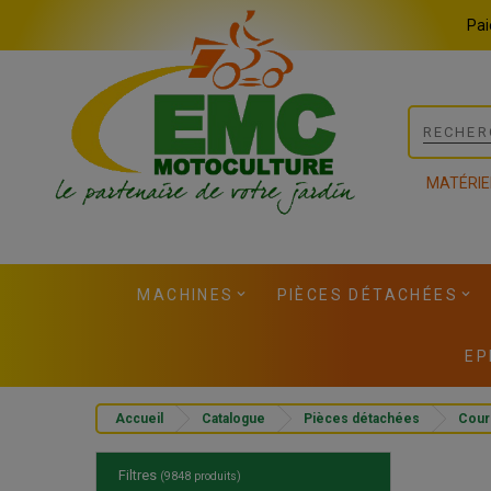
Panneau de gestion des cookies
Pai
MATÉRIE
MACHINES
PIÈCES DÉTACHÉES
EP
Accueil
Catalogue
Pièces détachées
Cour
Filtres
(9848 produits)