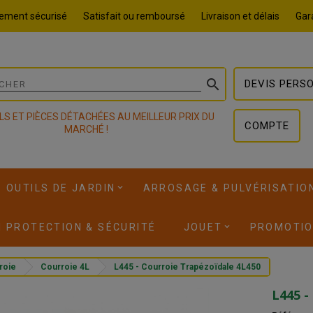
ement sécurisé
Satisfait ou remboursé
Livraison et délais
Gara

DEVIS PERS
LS ET PIÈCES DÉTACHÉES AU MEILLEUR PRIX DU
COMPTE
MARCHÉ !
OUTILS DE JARDIN
ARROSAGE & PULVÉRISATIO
I PROTECTION & SÉCURITÉ
JOUET
PROMOTI
roie
Courroie 4L
L445 - Courroie Trapézoïdale 4L450
L445 -