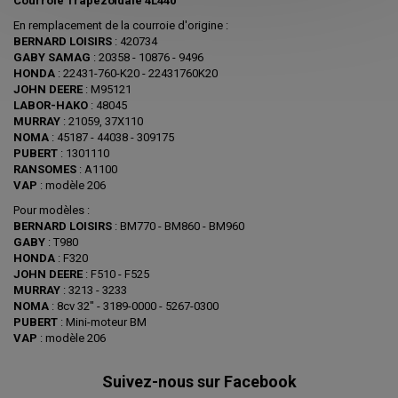
Courroie Trapézoïdale 4L440
En remplacement de la courroie d'origine :
BERNARD LOISIRS
: 420734
GABY SAMAG
: 20358 - 10876 - 9496
HONDA
: 22431-760-K20 - 22431760K20
JOHN DEERE
: M95121
LABOR-HAKO
: 48045
MURRAY
: 21059, 37X110
NOMA
: 45187 - 44038 - 309175
PUBERT
: 1301110
RANSOMES
: A1100
VAP
: modèle 206
Pour modèles :
BERNARD LOISIRS
: BM770 - BM860 - BM960
GABY
: T980
HONDA
: F320
JOHN DEERE
: F510 - F525
MURRAY
: 3213 - 3233
NOMA
: 8cv 32" - 3189-0000 - 5267-0300
PUBERT
: Mini-moteur BM
VAP
: modèle 206
Suivez-nous sur Facebook