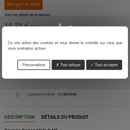
Plus que 1 en stock
Voir nos délais de livraisons
10,25 €
TTC
Ce site utilise des cookies et vous donne le contrôle sur ceux que
Ajouter au panier
Quantité

vous souhaitez activer
Partager
Personnaliser
Tout refuser
Tout accepter
Livraison prévue :
11/08/2026
DESCRIPTION
DÉTAILS DU PRODUIT