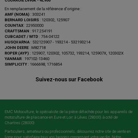
COURROIE L490K - 4L900
En remplacement de la référence d'origine :
AMF (NOMA)
: 303241
BERNARD LOISIRS
: 120302, 125907
COUNTAX
: 22950000
CRAFTSMAN
: 917.254191
CUBCADET / MTD
: 754-04122
HUSQVARNA
: 532125907 - 193214 - 532193214
JOHN DEERE
: M82718
ROPER (AYP)
: 125907, 120302, 105732, 193214, 125907X, 120302X
YANMAR
: 197102-13460
SIMPLICITY
: 1666698, 1716854
Suivez-nous sur Facebook
EMC Motoculture, le spécialiste de la pièce détachée pour les appareils de
motoculture de plaisance en Eure et Loir à Lèves (28300) à coté de
Chartres (28000).
Particuliers, amateurs ou professionnels, découvrez notre site de vente en
ligne pour satisfaire tous vos besoins concernant votre jardin. Notre