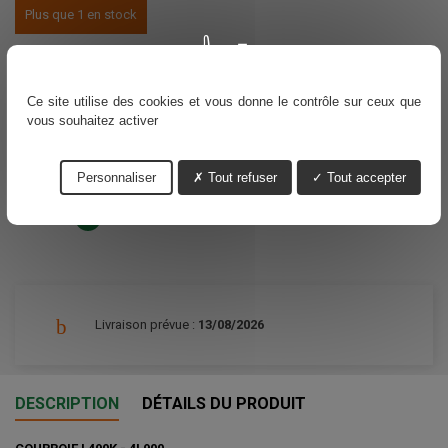
Plus que 1 en stock
Voir nos délais de livraisons
30,55 €
TTC
Ce site utilise des cookies et vous donne le contrôle sur ceux que
vous souhaitez activer
Ajouter au panier
Quantité

Personnaliser
Tout refuser
Tout accepter
Partager
Livraison prévue :
13/08/2026
DESCRIPTION
DÉTAILS DU PRODUIT