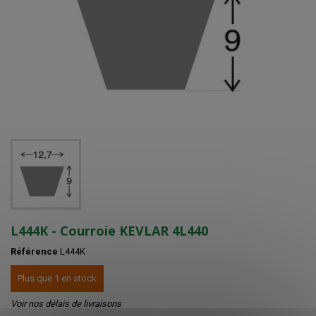
L444K - Courroie KEVLAR 4L440
Référence
L444K
Plus que 1 en stock
Voir nos délais de livraisons