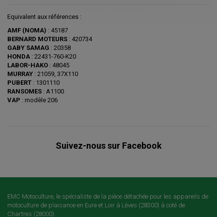
Equivalent aux références :
AMF (NOMA)
: 45187
BERNARD MOTEURS
: 420734
GABY SAMAG
: 20358
HONDA
: 22431-760-K20
LABOR-HAKO
: 48045
MURRAY
: 21059, 37X110
PUBERT
: 1301110
RANSOMES
: A1100
VAP
: modèle 206
Suivez-nous sur Facebook
EMC Motoculture, le spécialiste de la pièce détachée pour les appareils de
motoculture de plaisance en Eure et Loir à Lèves (28300) à coté de
Chartres (28000).