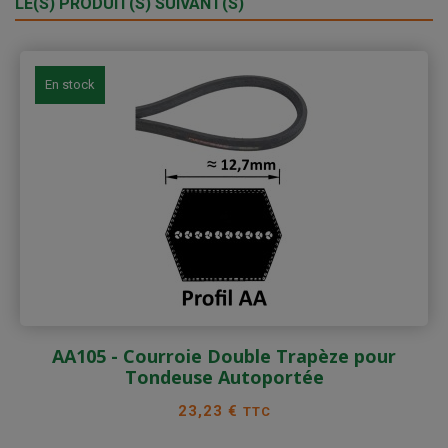
LE(S) PRODUIT(S) SUIVANT(S)
En stock
AA105 - Courroie Double Trapèze pour
Tondeuse Autoportée
Prix
23,23 €
TTC