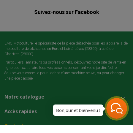
Suivez-nous sur Facebook
EMC Motoculture, le spécialiste de la pièce détachée pour les appareils de
motoculture de plaisance en Eure et Loir à Lèves (28300) à coté de
Chartres (28000).
Particuliers, amateurs ou professionnels, découvrez notre site de vente en
ligne pour satisfaire tous vos besoins concernant votre jardin. Notre
équipe vous conseille pour l’achat d’une machine neuve, ou pour changer
une pièce cassée.
Notre catalogue

Bonjour et bienvenu !
Accès rapides

Contact
