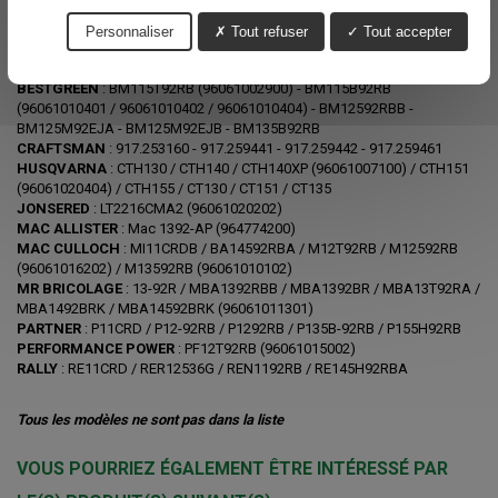
Pour Modèle :
BERNARD LOISIRS :
BL1336RBA (954210019)
-
BL14536RBH -
Personnaliser
Tout refuser
Tout accepter
BL1536RBHA (954210028) - BL16536RBHK - BL13536RB - BL1292RBA -
BL13592RB
BESTGREEN
: BM115T92RB (96061002900) - BM115B92RB
(96061010401 / 96061010402 / 96061010404) - BM12592RBB -
BM125M92EJA - BM125M92EJB - BM135B92RB
CRAFTSMAN
: 917.253160 - 917.259441 - 917.259442 - 917.259461
HUSQVARNA
:
CTH130 / CTH140 / CTH140XP (96061007100) / CTH151
(96061020404) / CTH155 / CT130 / CT151 / CT135
JONSERED
: LT2216CMA2 (96061020202)
MAC ALLISTER
: Mac 1392-AP (964774200)
MAC CULLOCH
: MI11CRDB / BA14592RBA / M12T92RB / M12592RB
(96061016202) / M13592RB (96061010102)
MR BRICOLAGE
: 13-92R / MBA1392RBB / MBA1392BR / MBA13T92RA /
MBA1492BRK / MBA14592BRK (96061011301)
PARTNER
: P11CRD / P12-92RB / P1292RB / P135B-92RB / P155H92RB
PERFORMANCE POWER
: PF12T92RB (96061015002)
RALLY
: RE11CRD / RER12536G / REN1192RB / RE145H92RBA
Tous les modèles ne sont pas dans la liste
VOUS POURRIEZ ÉGALEMENT ÊTRE INTÉRESSÉ PAR