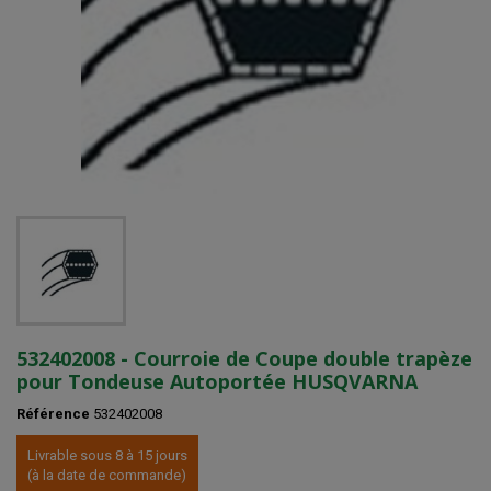
532402008 - Courroie de Coupe double trapèze
pour Tondeuse Autoportée HUSQVARNA
Référence
532402008
Livrable sous 8 à 15 jours
(à la date de commande)