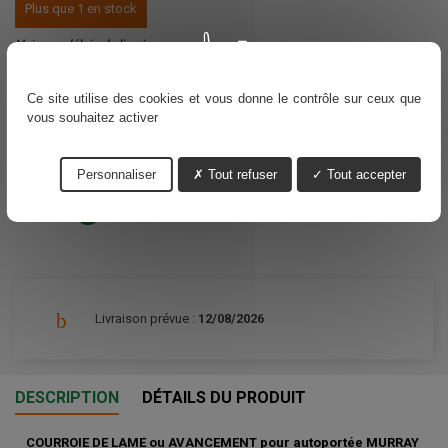
Plus que 1 en stock
Voir nos délais de livraisons
55,61 €
TTC
Ce site utilise des cookies et vous donne le contrôle sur ceux que
vous souhaitez activer
Ajouter au panier
Quantité

Personnaliser
Tout refuser
Tout accepter
Partager
Livraison prévue :
12/08/2026
DESCRIPTION
DÉTAILS DU PRODUIT
COURROIE DE LAME ou AVANCEMENT pour autoportée MURRAY