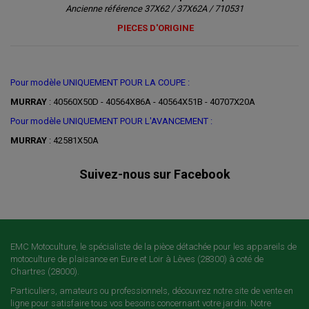
Ancienne référence 37X62 / 37X62A / 710531
PIECES D'ORIGINE
Pour modèle UNIQUEMENT POUR LA COUPE :
MURRAY
: 40560X50D - 40564X86A - 40564X51B - 40707X20A
Pour modèle UNIQUEMENT POUR L'AVANCEMENT :
MURRAY
: 42581X50A
Suivez-nous sur Facebook
EMC Motoculture, le spécialiste de la pièce détachée pour les appareils de
motoculture de plaisance en Eure et Loir à Lèves (28300) à coté de
Chartres (28000).
Particuliers, amateurs ou professionnels, découvrez notre site de vente en
ligne pour satisfaire tous vos besoins concernant votre jardin. Notre