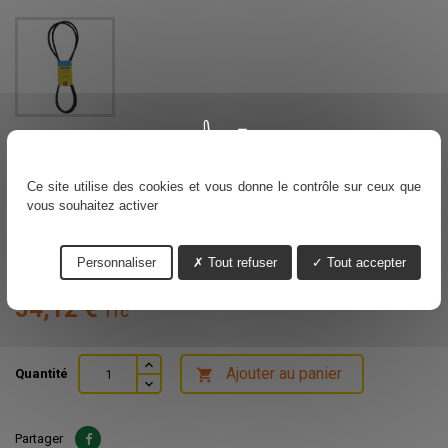
1134-9087-01 - Courroie de Coupe pour
Tondeuse Autoportée STIGA
Ce site utilise des cookies et vous donne le contrôle sur ceux que
Référence
1134908701
vous souhaitez activer
Plus que 1 en stock
Personnaliser
Tout refuser
Tout accepter
Voir nos délais de livraisons
54,12 €
TTC
Ajouter au panier
Quantité

Partager