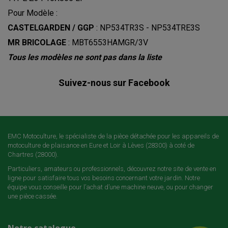
Pour Modèle :
CASTELGARDEN / GGP
:
NP534TR3S - NP534TRE3S
MR BRICOLAGE
: MBT6553HAMGR/3V
Tous les modèles ne sont pas dans la liste
Suivez-nous sur Facebook
EMC Motoculture, le spécialiste de la pièce détachée pour les appareils de
motoculture de plaisance en Eure et Loir à Lèves (28300) à coté de
Chartres (28000).
Particuliers, amateurs ou professionnels, découvrez notre site de vente en
ligne pour satisfaire tous vos besoins concernant votre jardin. Notre
équipe vous conseille pour l’achat d’une machine neuve, ou pour changer
une pièce cassée.