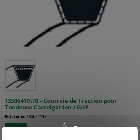
135064197/0 - Courroie de Traction pour
Tondeuse Castelgarden / GGP
Référence
1350641970
En stock
Voir nos délais de livraisons