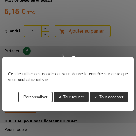
Voir nos délais de livraisons
5,15 €
TTC
Ajouter au panier
Quantité

Partager
Ce site utilise des cookies et vous donne le contrôle sur ceux que
vous souhaitez activer
Livraison prévue :
22/08/2026
Personnaliser
Tout refuser
Tout accepter
DESCRIPTION
DÉTAILS DU PRODUIT
COUTEAU pour scarificateur DORIGNY
Pour modèle :