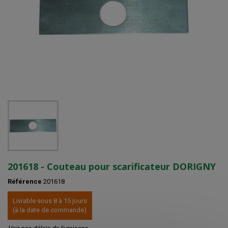
201618 - Couteau pour scarificateur DORIGNY
Référence
201618
Livrable sous 8 à 15 jours
(à la date de commande)