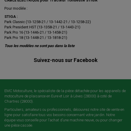
CABLE ELECTRIQUE pour Tracteur Tondeuse STIGA
Pour modèle :
STIGA :
Park Classic (13-1258-21 / 13-1442-21 / 13-1258-22)
Park President HST (13-1358-21 / 13-1443-21)
Park Pro 16 (13-1446-21 / 13-1458-21)
Park Pro 18 (13-1448-21 / 13-1818-21)
Tous les modèles ne sont pas dans la liste
Suivez-nous sur Facebook
EMC Motoculture, le spécialiste de la pièce détachée pour les appareils de
motoculture de plaisance en Eure et Loir à Lèves (28300) à coté de
Chartres (28000).
Particuliers, amateurs ou professionnels, découvrez notre site de vente en
ligne pour satisfaire tous vos besoins concernant votre jardin. Notre
équipe vous conseille pour l’achat d’une machine neuve, ou pour changer
une pièce cassée.