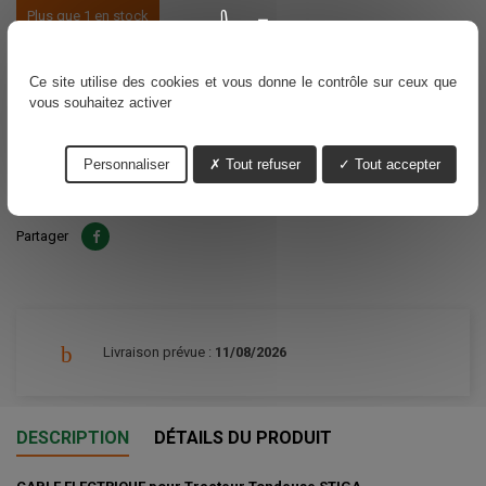
Plus que 1 en stock
Voir nos délais de livraisons
Ce site utilise des cookies et vous donne le contrôle sur ceux que
31,64 €
TTC
vous souhaitez activer
Ajouter au panier
Personnaliser
Tout refuser
Tout accepter
Quantité

Partager
Livraison prévue :
11/08/2026
DESCRIPTION
DÉTAILS DU PRODUIT