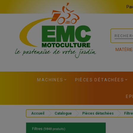
Panneau de gestion des cookies
Pai
MATÉRIE
MACHINES
PIÈCES DÉTACHÉES
EP
Accueil
Catalogue
Pièces détachées
Filtre
Filtres
(9848 produits)