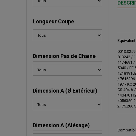
DESCRI
Longueur Coupe
Equivalent
0010.0259 
Dimension Pas de Chaine
813242 / 1
1174691 / 
5040 / FF 
121819102
/ 7616296 
197 / KC 2
Dimension A (Ø Extérieur)
CS 404 A /
440470112 
4056350-2 
2175.286 S
Dimension A (Alésage)
Compatibl