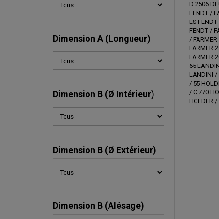
D 2506 DE
FENDT / F
LS FENDT 
FENDT / F
Dimension A (Longueur)
/ FARMER 
FARMER 28
FARMER 20
65 LANDIN
LANDINI /
/ 55 HOLD
/ C 770 H
Dimension B (Ø Intérieur)
HOLDER / 
Dimension B (Ø Extérieur)
Dimension B (Alésage)