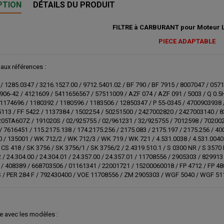
PTION
DÉTAILS DU PRODUIT
FILTRE à CARBURANT pour Moteur
PIECE ADAPTABLE
 aux références :
/ 1285.0347 / 3216.1527.00 / 9712.5401.02 / BF 790 / BF 7915 / 8007047 / 05
906-42 / 4121609 / 5411656567 / 57511009 / AZF 074 / AZF 091 / 5003 / Q 0.
1174696 / 1180392 / 1180596 / 1183506 / 12850347 / P 55-0345 / 4700903938 
5113 / FF 5422 / 1137384 / 1502254 / 50251500 / 2427002820 / 2427003140 / 
05TA607Z / 191020S / 02/925755 / 02/961231 / 32/925755 / 7012598 / 702002
/ 7616451 / 115.2175.138 / 174.2175.256 / 2175.083 / 2175.197 / 2175.256 / 4
0 / 135001 / WK 712/2 / WK 712/3 / WK 719 / WK 721 / 4.531.0038 / 4.531.0040.
 CS 418 / SK 3756 / SK 3756/1 / SK 3756/2 / 2.4319.510.1 / S 0300 NR / S 3570
/ 24.304.00 / 24.304.01 / 24.357.00 / 24.357.01 / 11708556 / 2905303 / 829913
/ 408389 / 668703506 / 01161341 / 22001721 / 15200060018 / FP 4712 / FP 4883
 / PER 284 F / 792430400 / VOE 11708556 / ZM 2905303 / WGF 5040 / WGF 5113
e avec les modèles :