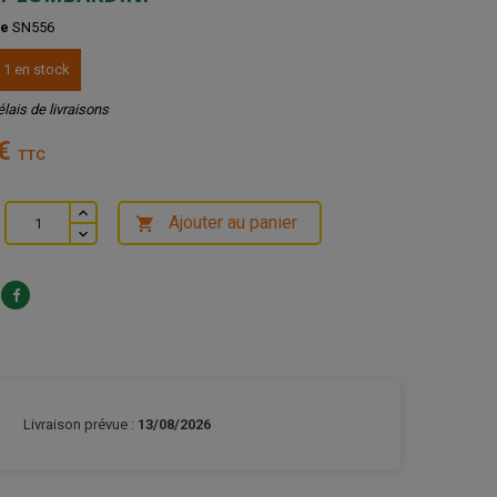
ce
SN556
 1 en stock
élais de livraisons
 €
TTC
Ajouter au panier

Livraison prévue :
13/08/2026