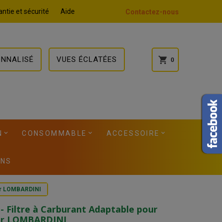
ntie et sécurité
Aide
Contactez-nous
ONNALISÉ
VUES ÉCLATÉES
shopping_cart
0
N
CONSOMMABLE
ACCESSOIRE
ONS
eur LOMBARDINI
- Filtre à Carburant Adaptable pour
r LOMBARDINI