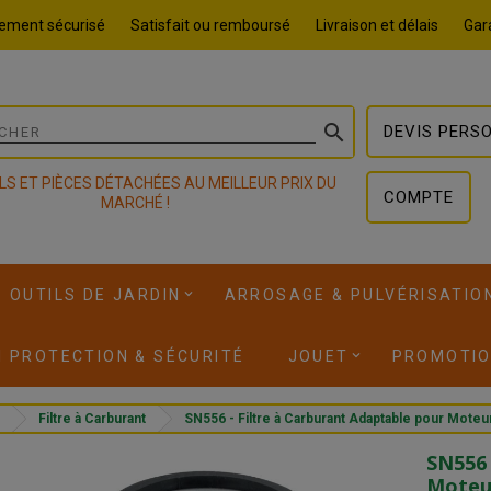
ement sécurisé
Satisfait ou remboursé
Livraison et délais
Gara

DEVIS PERS
LS ET PIÈCES DÉTACHÉES AU MEILLEUR PRIX DU
COMPTE
MARCHÉ !
OUTILS DE JARDIN
ARROSAGE & PULVÉRISATIO
I PROTECTION & SÉCURITÉ
JOUET
PROMOTI
Filtre à Carburant
SN556 - Filtre à Carburant Adaptable pour Mot
SN556 
Moteu