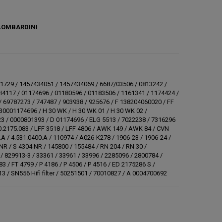
 LOMBARDINI
711729 / 1457434051 / 1457434069 / 6687/03506 / 0813242 /
5H4117 / 01174696 / 01180596 / 01183506 / 1161341 / 1174424 /
/ 69787273 / 747487 / 903938 / 925676 / F 138204060020 / FF
830001174696 / H 30 WK / H 30 WK 01 / H 30 WK 02 /
3 / 0000801393 / D 01174696 / ELG 5513 / 7022238 / 7316296
00.2175.083 / LFF 3518 / LFF 4806 / AWK 149 / AWK 84 / CVN
A / 4.531.0400.A / 110974 / A026-K278 / 1906-23 / 1906-24 /
 NR / S 4304 NR / 145800 / 155484 / RN 204 / RN 30 /
 / 829913-3 / 33361 / 33961 / 33996 / 2285096 / 2800784 /
 / FT 4799 / P 4186 / P 4506 / P 4516 / ED 2175286 S /
 / SN556 Hifi filter / 50251501 / 70010827 / A 0004700692