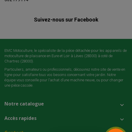
Suivez-nous sur Facebook
EMC Motoculture, le spécialiste de la pièce détachée pour les appareils de
motoculture de plaisance en Eure et Loir à Lèves (28300) à coté de
Chartres (28000).
Particuliers, amateurs ou professionnels, découvrez notre site de vente en
ligne pour satisfaire tous vos besoins concernant votre jardin. Notre
équipe vous conseille pour l’achat d’une machine neuve, ou pour changer
une pièce cassée.
Notre catalogue

Accès rapides
