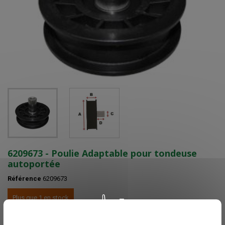
6209673 - Poulie Adaptable pour tondeuse
autoportée
Référence
6209673
Plus que 1 en stock
Voir nos délais de livraisons