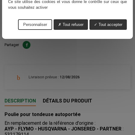
Ce site utilise des cookies et vous donne le contrôle sur ceux que
21,77 €
TTC
vous souhaitez activer
Personnaliser
Tout refuser
Tout accepter
Ajouter au panier
Quantité

Partager
Livraison prévue :
12/08/2026
DESCRIPTION
DÉTAILS DU PRODUIT
Poulie pour tondeuse autoportée
En remplacement de la référence d'origine :
AYP - FLYMO - HUSQVARNA - JONSERED - PARTNER
:
532179114