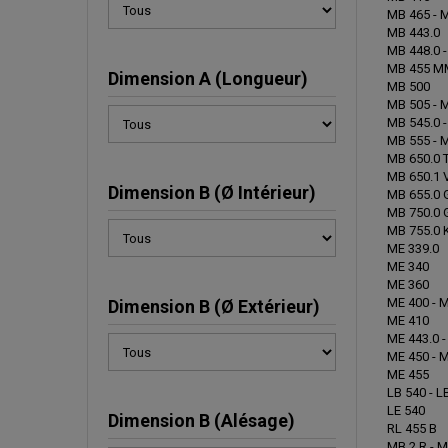
MB 465 - 
MB 443.0
MB 448.0 -
MB 455 MM
Dimension A (Longueur)
MB 500
MB 505 - 
MB 545.0 -
MB 555 - 
MB 650.0 T
MB 650.1
Dimension B (Ø Intérieur)
MB 655.0 G
MB 750.0 
MB 755.0 
ME 339.0
ME 340
ME 360
ME 400 - 
Dimension B (Ø Extérieur)
ME 410
ME 443.0 -
ME 450 - 
ME 455
LB 540 - L
LE 540
Dimension B (Alésage)
RL 455 B
MB 2 R - M