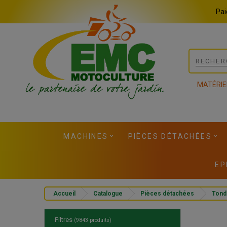
Panneau de gestion des cookies
Pai
MATÉRIE
MACHINES
PIÈCES DÉTACHÉES
EP
Accueil
Catalogue
Pièces détachées
Tond
Filtres
(9843 produits)