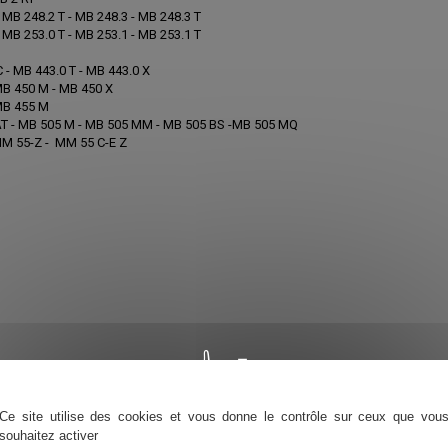
 MB 248.2 T - MB 248.3 - MB 248.3 T
 MB 253.0 T - MB 253.1 - MB 253.1 T
 - MB 443.0 T - MB 443.0 X
MB 450 M - MB 450 X
MB 455 M
T - MB 505 M - MB 505 MM - MB 505 BS -MB 505 MQ
M 55-Z - MM 55 C-E Z
Ce site utilise des cookies et vous donne le contrôle sur ceux que vou
souhaitez activer