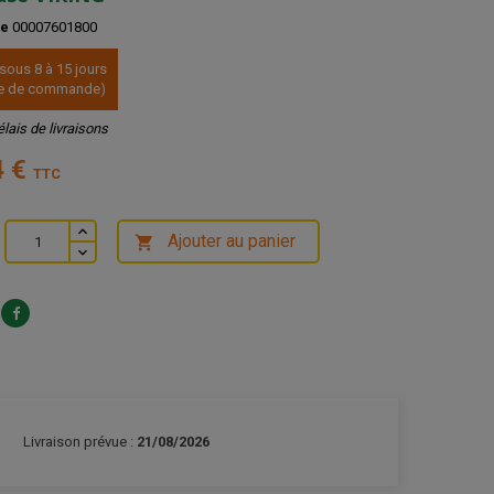
ce
00007601800
 sous 8 à 15 jours
ate de commande)
élais de livraisons
4 €
TTC
Ajouter au panier

Livraison prévue :
21/08/2026