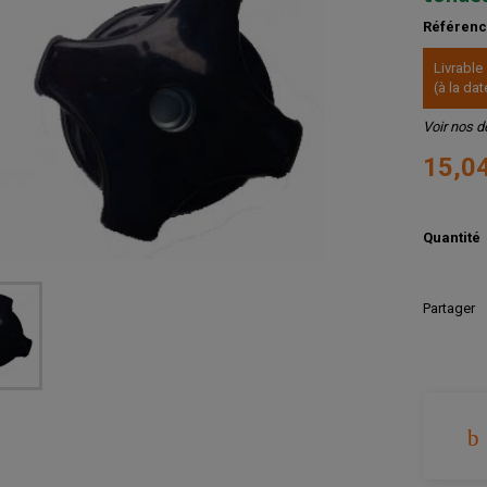
Référen
Livrable
(à la d
Voir nos d
15,0
Quantité
Partager