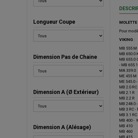
DESCRI
Longueur Coupe
MOLETTE 
Pour modèl
VIKING
:
MB 555 M 
MB 650.0 K
Dimension Pas de Chaine
MB 655.0 G
- MB 655.1
MA 339.0
ME 455 M
ME 545.0 -
MB 2.0 RC 
Dimension A (Ø Extérieur)
MB 2.1 R
MB 2.2 R
MB 248.0 -
MB 3 RC - 
MB 3.1 RC 
MB 400 - 
MB 410
Dimension A (Alésage)
MB 460
MB 415