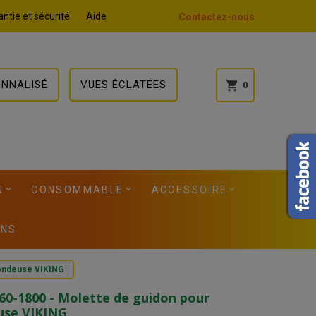
ntie et sécurité
Aide
Contactez-nous
ONNALISÉ
VUES ÉCLATÉES
shopping_cart
0
N
CONSOMMABLE
ACCESSOIRE
ONS
tondeuse VIKING
60-1800 - Molette de guidon pour
use VIKING