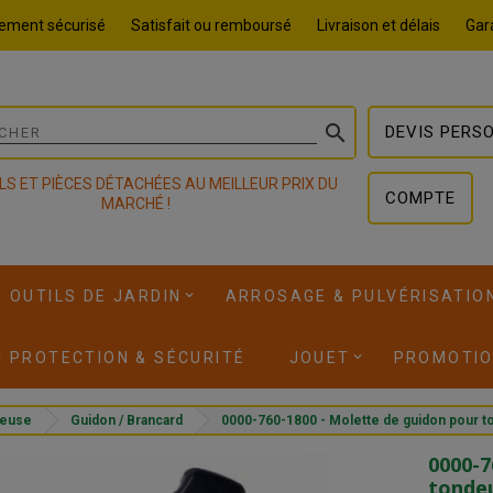
ement sécurisé
Satisfait ou remboursé
Livraison et délais
Gara

DEVIS PERS
LS ET PIÈCES DÉTACHÉES AU MEILLEUR PRIX DU
COMPTE
MARCHÉ !
OUTILS DE JARDIN
ARROSAGE & PULVÉRISATIO
I PROTECTION & SÉCURITÉ
JOUET
PROMOTI
euse
Guidon / Brancard
0000-760-1800 - Molette de guidon pour 
0000-7
tonde