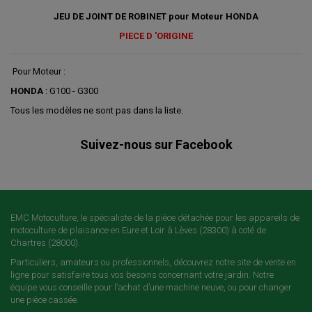
JEU DE JOINT DE ROBINET pour Moteur HONDA
PIECE D 'ORIGINE
Pour Moteur :
HONDA
: G100 - G300
Tous les modèles ne sont pas dans la liste.
Suivez-nous sur Facebook
EMC Motoculture, le spécialiste de la pièce détachée pour les appareils de
motoculture de plaisance en Eure et Loir à Lèves (28300) à coté de
Chartres (28000).
Particuliers, amateurs ou professionnels, découvrez notre site de vente en
ligne pour satisfaire tous vos besoins concernant votre jardin. Notre
équipe vous conseille pour l’achat d’une machine neuve, ou pour changer
une pièce cassée.