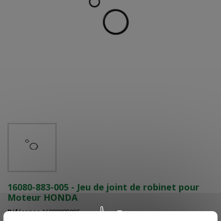
16080-883-005 - Jeu de joint de robinet pour
Moteur HONDA
Référence
16080883005