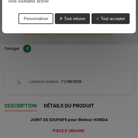
vous souhaitez activer
13,85 €
TTC
Personnaliser
Tout refuser
Tout accepter
Ajouter au panier
Quantité

Partager
Livraison prévue :
11/08/2026
DESCRIPTION
DÉTAILS DU PRODUIT
JOINT DE SOUPAPE pour Moteur HONDA
PIECE D ORIGINE