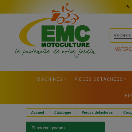
Panneau de gestion des cookies
Pai
MATÉRIE
MACHINES
PIÈCES DÉTACHÉES
EP
Accueil
Catalogue
Pièces détachées
Cou
Filtres
(9832 produits)