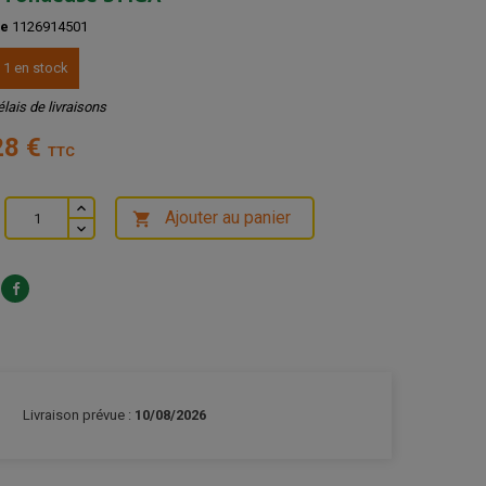
ce
1126914501
 1 en stock
élais de livraisons
28 €
TTC
Ajouter au panier

Livraison prévue :
10/08/2026