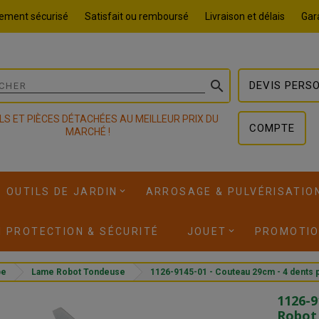
ement sécurisé
Satisfait ou remboursé
Livraison et délais
Gara

DEVIS PERS
LS ET PIÈCES DÉTACHÉES AU MEILLEUR PRIX DU
COMPTE
MARCHÉ !
OUTILS DE JARDIN
ARROSAGE & PULVÉRISATIO
I PROTECTION & SÉCURITÉ
JOUET
PROMOTI
pe
Lame Robot Tondeuse
1126-9145-01 - Couteau 29cm - 4 dents
1126-9
Robot