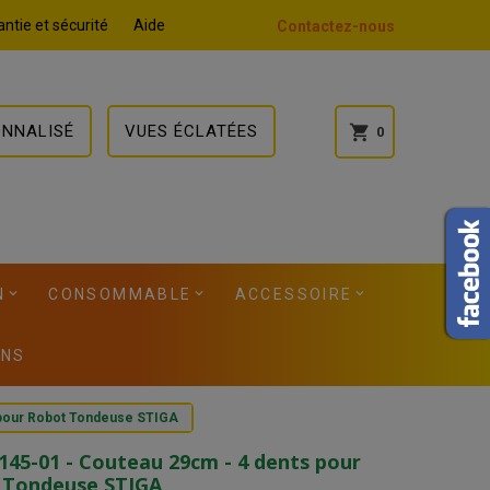
ntie et sécurité
Aide
Contactez-nous
ONNALISÉ
VUES ÉCLATÉES
shopping_cart
0
N
CONSOMMABLE
ACCESSOIRE
ONS
 pour Robot Tondeuse STIGA
145-01 - Couteau 29cm - 4 dents pour
 Tondeuse STIGA