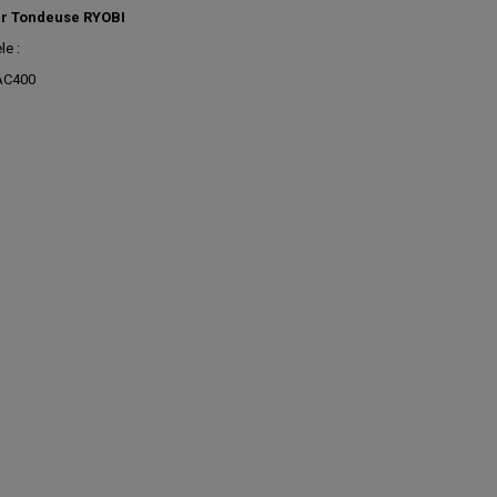
r Tondeuse RYOBI
e :
AC400