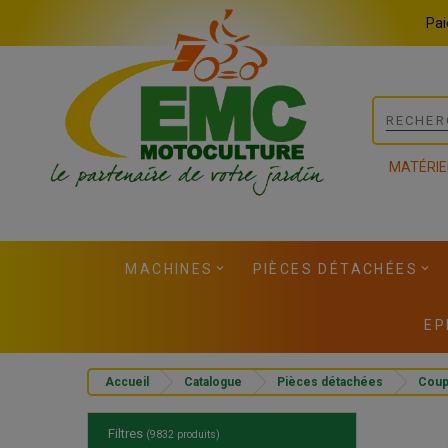
Panneau de gestion des cookies
Pai
MATÉRIE
MACHINES
PIÈCES DÉTACHÉES
EP
Accueil
Catalogue
Pièces détachées
Cou
Filtres
(9832 produits)