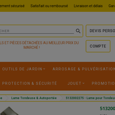
ement sécurisé
Satisfait ou remboursé
Livraison et délais
Gara

DEVIS PERS
LS ET PIÈCES DÉTACHÉES AU MEILLEUR PRIX DU
COMPTE
MARCHÉ !
OUTILS DE JARDIN
ARROSAGE & PULVÉRISATIO
I PROTECTION & SÉCURITÉ
JOUET
PROMOTI
pe
Lame Tondeuse & Autoportée
5132002275 - Lame pour Tonde
51320