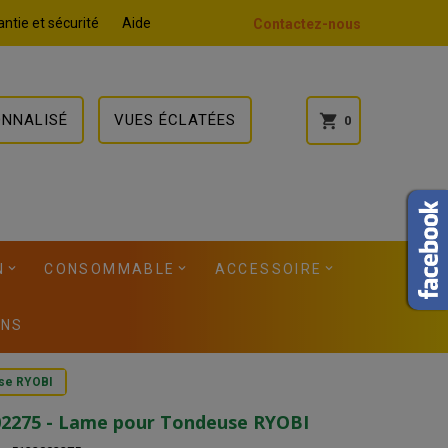
ntie et sécurité
Aide
Contactez-nous
ONNALISÉ
VUES ÉCLATÉES
shopping_cart
0
N
CONSOMMABLE
ACCESSOIRE
ONS
use RYOBI
02275 - Lame pour Tondeuse RYOBI