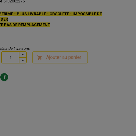
ce
5132002275
PÉRIMÉ - PLUS LIVRABLE - OBSOLETE - IMPOSSIBLE DE
DER
STE PAS DE REMPLACEMENT
élais de livraisons
Ajouter au panier
