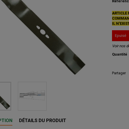
Référen
ARTICLE 
COMMAN
IL N'EXI
Epuisé
Voir nos d
Quantité
Partager
PTION
DÉTAILS DU PRODUIT