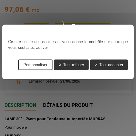
97,06 €
TTC
Ajouter au panier
Quantité

Ce site utilise des cookies et vous donne le contrôle sur ceux que
vous souhaitez activer
Partager
Personnaliser
Tout refuser
Tout accepter
Livraison prévue :
21/08/2026
DESCRIPTION
DÉTAILS DU PRODUIT
LAME 30" - 76cm pour Tondeuse Autoportée MURRAY
Pour modèle :
MURRAY :