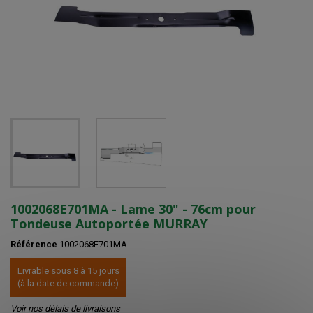
1002068E701MA - Lame 30" - 76cm pour
Tondeuse Autoportée MURRAY
Référence
1002068E701MA
Livrable sous 8 à 15 jours
(à la date de commande)
Voir nos délais de livraisons