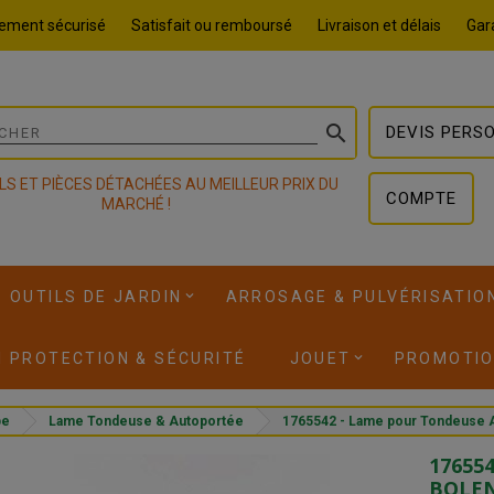
ement sécurisé
Satisfait ou remboursé
Livraison et délais
Gara

DEVIS PERS
LS ET PIÈCES DÉTACHÉES AU MEILLEUR PRIX DU
COMPTE
MARCHÉ !
OUTILS DE JARDIN
ARROSAGE & PULVÉRISATIO
I PROTECTION & SÉCURITÉ
JOUET
PROMOTI
pe
Lame Tondeuse & Autoportée
1765542 - Lame pour Tondeuse
17655
BOLE