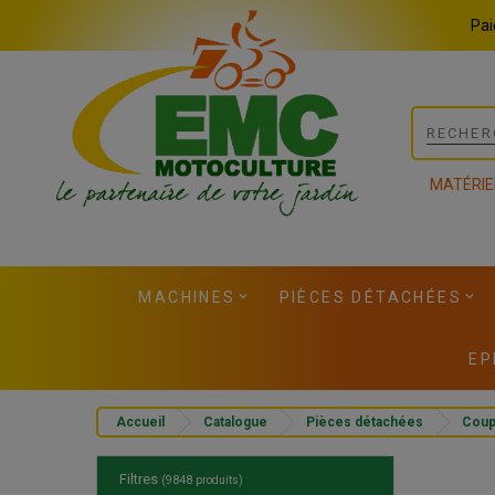
Panneau de gestion des cookies
Pai
MATÉRIE
MACHINES
PIÈCES DÉTACHÉES
EP
Accueil
Catalogue
Pièces détachées
Cou
Filtres
(9848 produits)