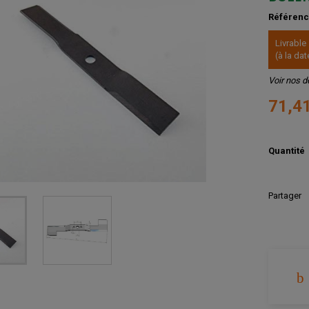
Référen
Livrable
(à la d
Voir nos d
71,4
Quantité
Partager