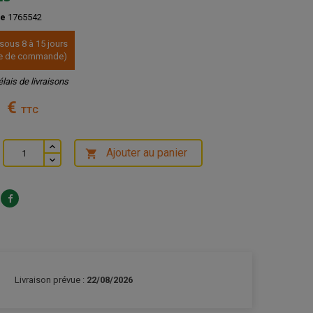
ce
1765542
 sous 8 à 15 jours
ate de commande)
élais de livraisons
1 €
TTC
Ajouter au panier

Livraison prévue :
22/08/2026