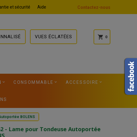
ntie et sécurité
Aide
Contactez-nous
ONNALISÉ
VUES ÉCLATÉES
shopping_cart
0
N
CONSOMMABLE
ACCESSOIRE
ONS
 Autoportée BOLENS
42 - Lame pour Tondeuse Autoportée
NS