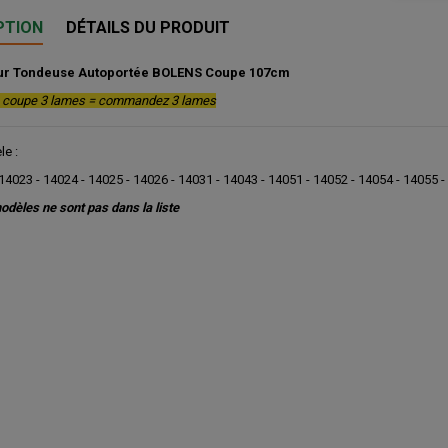
PTION
DÉTAILS DU PRODUIT
r Tondeuse Autoportée BOLENS Coupe 107cm
e coupe 3 lames
= commandez 3 lames
e :
14023 - 14024 - 14025 - 14026 - 14031 - 14043 - 14051 - 14052 - 14054 - 14055 
odèles ne sont pas dans la liste