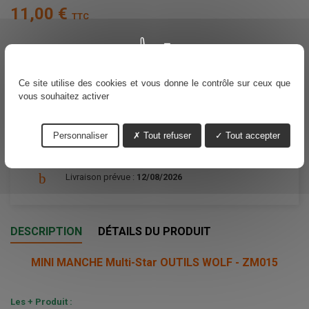
11,00 €
TTC
Ajouter au panier
Quantité

Ce site utilise des cookies et vous donne le contrôle sur ceux que
vous souhaitez activer
Partager
Personnaliser
Tout refuser
Tout accepter
Livraison prévue :
12/08/2026
DESCRIPTION
DÉTAILS DU PRODUIT
MINI MANCHE Multi-Star OUTILS WOLF - ZM015
Les + Produit :