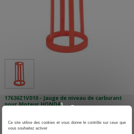
17636Z1V010 - Jauge de niveau de carburant
pour Moteur HONDA
Référence
17636Z1V010
Ce site utilise des cookies et vous donne le contrôle sur ceux que
En stock
vous souhaitez activer