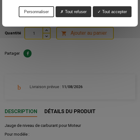
Voir nos délais de livraisons
19,82 €
Personnaliser
Tout refuser
Tout accepter
TTC
Ajouter au panier
Quantité

Partager
Livraison prévue :
11/08/2026
DESCRIPTION
DÉTAILS DU PRODUIT
Jauge de niveau de carburant pour Moteur
Pour modèle :