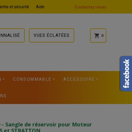
ntie et sécurité
Aide
Contactez-nous
ONNALISÉ
VUES ÉCLATÉES
shopping_cart
0
N
CONSOMMABLE
ACCESSOIRE
ONS
 - Sangle de réservoir pour Moteur
S et STRATTON