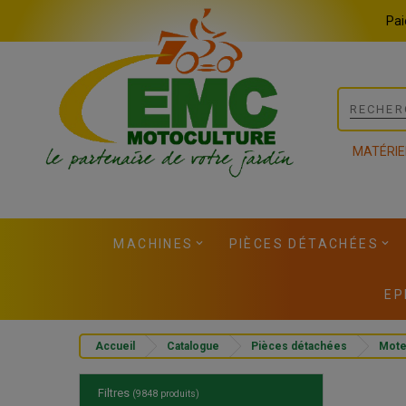
Panneau de gestion des cookies
Pai
MATÉRIE
MACHINES
PIÈCES DÉTACHÉES
EP
Accueil
Catalogue
Pièces détachées
Mote
Filtres
(9848 produits)