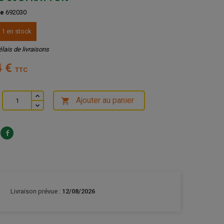
ce
692030
 1 en stock
élais de livraisons
4 €
TTC
Ajouter au panier

Livraison prévue :
12/08/2026