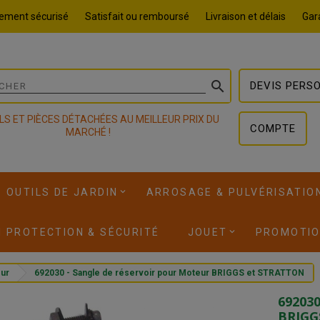
ement sécurisé
Satisfait ou remboursé
Livraison et délais
Gara

DEVIS PERS
LS ET PIÈCES DÉTACHÉES AU MEILLEUR PRIX DU
COMPTE
MARCHÉ !
OUTILS DE JARDIN
ARROSAGE & PULVÉRISATIO
I PROTECTION & SÉCURITÉ
JOUET
PROMOTI
ur
692030 - Sangle de réservoir pour Moteur BRIGGS et STRATTON
692030
BRIGG