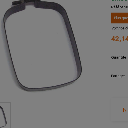
Référen
Plus que
Voir nos d
42,1
Quantité
Partager