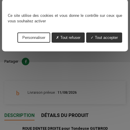
En stock
Voir nos délais de livraisons
Ce site utilise des cookies et vous donne le contrôle sur ceux que
vous souhaitez activer
30,95 €
TTC
Personnaliser
Tout refuser
Tout accepter
Ajouter au panier
Quantité

Partager
Livraison prévue :
11/08/2026
DESCRIPTION
DÉTAILS DU PRODUIT
ROUE DENTEE DROITE pour Tondeuse GUTBROD