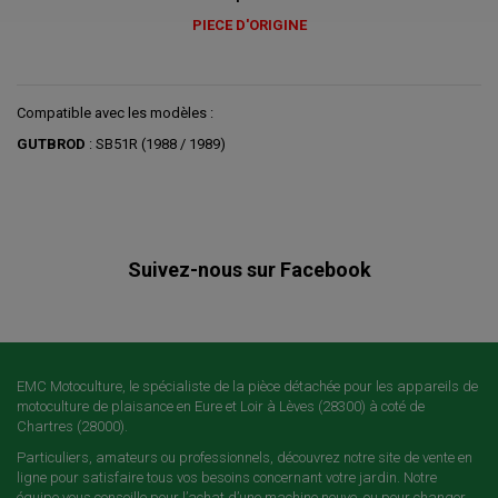
PIECE D'ORIGINE
Compatible avec les modèles :
GUTBROD
: SB51R (1988 / 1989)
Suivez-nous sur Facebook
EMC Motoculture, le spécialiste de la pièce détachée pour les appareils de
motoculture de plaisance en Eure et Loir à Lèves (28300) à coté de
Chartres (28000).
Particuliers, amateurs ou professionnels, découvrez notre site de vente en
ligne pour satisfaire tous vos besoins concernant votre jardin. Notre
équipe vous conseille pour l’achat d’une machine neuve, ou pour changer