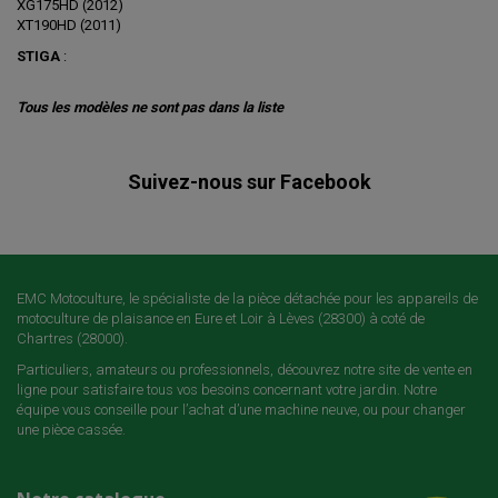
XG175HD (2012)
XT190HD (2011)
STIGA
:
Tous les modèles ne sont pas dans la liste
Suivez-nous sur Facebook
EMC Motoculture, le spécialiste de la pièce détachée pour les appareils de
motoculture de plaisance en Eure et Loir à Lèves (28300) à coté de
Chartres (28000).
Particuliers, amateurs ou professionnels, découvrez notre site de vente en
ligne pour satisfaire tous vos besoins concernant votre jardin. Notre
équipe vous conseille pour l’achat d’une machine neuve, ou pour changer
une pièce cassée.