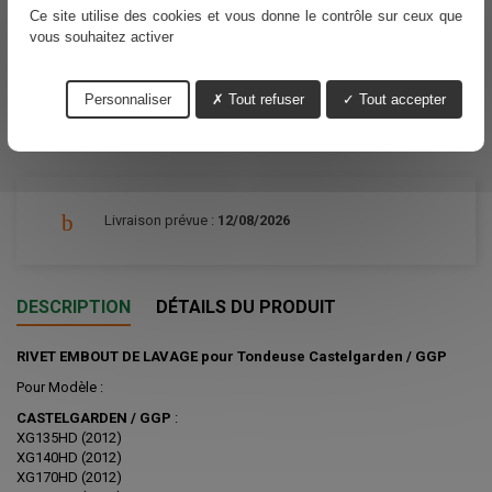
Ce site utilise des cookies et vous donne le contrôle sur ceux que
Ajouter au panier
Quantité

vous souhaitez activer
Personnaliser
Tout refuser
Tout accepter
Partager
Livraison prévue :
12/08/2026
DESCRIPTION
DÉTAILS DU PRODUIT
RIVET EMBOUT DE LAVAGE pour Tondeuse Castelgarden / GGP
Pour Modèle :
CASTELGARDEN / GGP
:
XG135HD (2012)
XG140HD (2012)
XG170HD (2012)