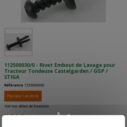
112500030/0 - Rivet Embout de Lavage pour
Tracteur Tondeuse Castelgarden / GGP /
STIGA
Référence
1125000300
Plus que 1 en stock
Voir nos délais de livraisons
2,34 €
TTC