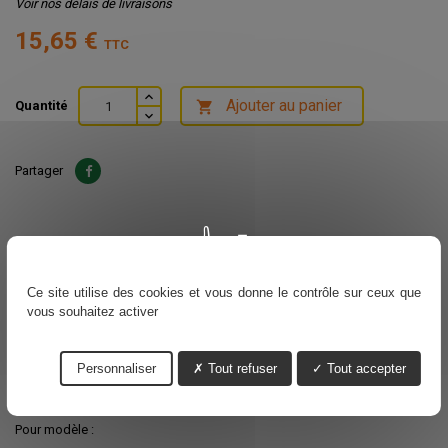
Voir nos délais de livraisons
15,65 €
TTC
Ajouter au panier
Quantité

Partager
Livraison prévue :
08/08/2026
Ce site utilise des cookies et vous donne le contrôle sur ceux que
vous souhaitez activer
DESCRIPTION
DÉTAILS DU PRODUIT
Personnaliser
Tout refuser
Tout accepter
POULIE LANCEUR pour Stihl
Pour modèle :