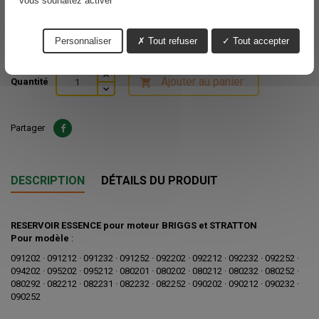
vous souhaitez activer
IL N'EXISTE PAS DE REMPLACEMENT
Epuisé
Personnaliser
Tout refuser
Tout accepter
Voir nos délais de livraisons
Ajouter au panier
Quantité

Partager
DESCRIPTION
DÉTAILS DU PRODUIT
RESERVOIR ESSENCE pour moteur BRIGGS et STRATTON
Pour modèle
:
091202 · 091212 · 091232 · 091252 · 092202 · 092212 · 092232 · 092252 ·
094202 · 095202 · 095212 · 080201 · 080202 · 080212 · 080232 · 080252 ·
080292 · 082212 · 082231 · 082232 · 082252 · 090202 · 090212 · 090232 ·
090252