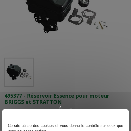
495377 - Réservoir Essence pour moteur
BRIGGS et STRATTON
Référence
495377
ARTICLE PÉRIMÉ - PLUS LIVRABLE - OBSOLETE - IMPOSSIBLE DE
Ce site utilise des cookies et vous donne le contrôle sur ceux que
COMMANDER