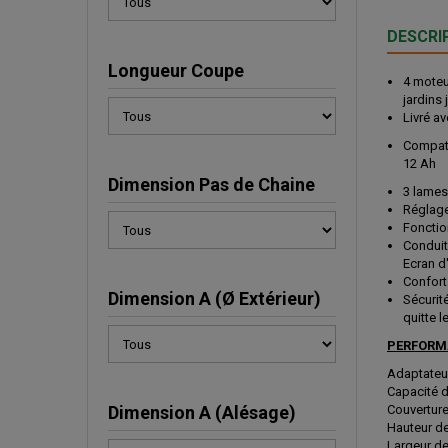
DESCRI
Longueur Coupe
4 moteu
jardins
Livré a
Compati
12 Ah
Dimension Pas de Chaine
3 lames
Réglage
Fonctio
Conduit
Ecran d
Confort
Dimension A (Ø Extérieur)
Sécurit
quitte l
PERFORM
Adaptateur
Capacité d
Dimension A (Alésage)
Couverture
Hauteur de
Largeur de