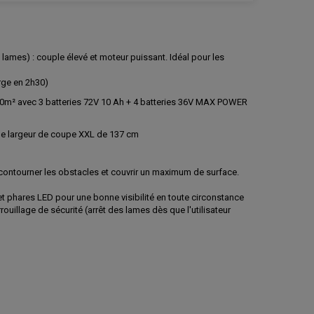
lames) : couple élevé et moteur puissant. Idéal pour les
arge en 2h30)
0m² avec 3 batteries 72V 10 Ah + 4 batteries 36V MAX POWER
une largeur de coupe XXL de 137 cm
r contourner les obstacles et couvrir un maximum de surface.
et phares LED pour une bonne visibilité en toute circonstance
ouillage de sécurité (arrêt des lames dès que l'utilisateur