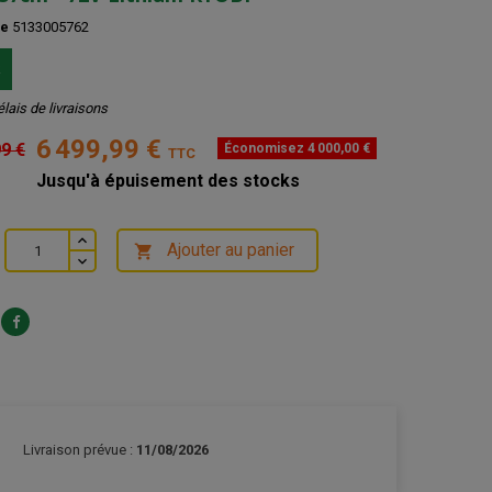
ce
5133005762
k
élais de livraisons
6 499,99 €
99 €
Économisez 4 000,00 €
TTC
Jusqu'à épuisement des stocks
Ajouter au panier

Livraison prévue :
11/08/2026