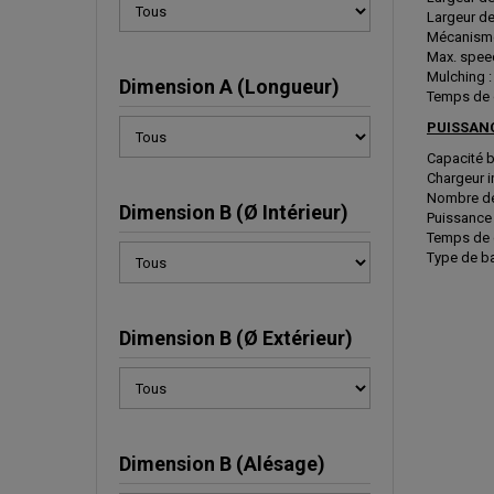
Largeur de
Mécanisme
Max. speed
Mulching 
Dimension A (Longueur)
Temps de c
PUISSAN
Capacité b
Chargeur i
Nombre de 
Dimension B (Ø Intérieur)
Puissance 
Temps de c
Type de bat
Dimension B (Ø Extérieur)
Dimension B (Alésage)