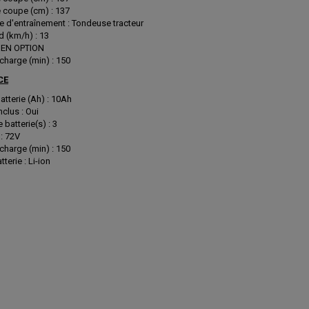
 coupe (cm) : 137
 d'entraînement : Tondeuse tracteur
 (km/h) : 13
: EN OPTION
harge (min) : 150
CE
atterie (Ah) : 10Ah
nclus : Oui
batterie(s) : 3
: 72V
harge (min) : 150
terie : Li-ion