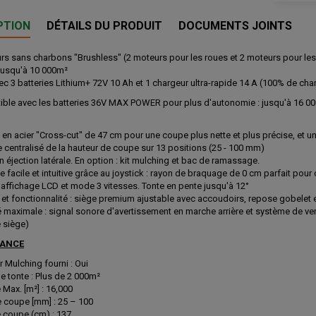
PTION
DÉTAILS DU PRODUIT
DOCUMENTS JOINTS
rs sans charbons "Brushless" (2 moteurs pour les roues et 2 moteurs pour les 
 jusqu'à 10 000m²
vec 3 batteries Lithium+ 72V 10 Ah et 1 chargeur ultra-rapide 14 A (100% de ch
ble avec les batteries 36V MAX POWER pour plus d'autonomie : jusqu'à 16 00
 en acier "Cross-cut" de 47 cm pour une coupe plus nette et plus précise, et 
 centralisé de la hauteur de coupe sur 13 positions (25 - 100 mm)
n éjection latérale. En option : kit mulching et bac de ramassage.
e facile et intuitive grâce au joystick : rayon de braquage de 0 cm parfait pou
'affichage LCD et mode 3 vitesses. Tonte en pente jusqu'à 12°
 et fonctionnalité : siège premium ajustable avec accoudoirs, repose gobelet 
é maximale : signal sonore d'avertissement en marche arrière et système de verr
e siège)
ANCE
 Mulching fourni : Oui
e tonte : Plus de 2 000m²
 Max. [m²] : 16,000
 coupe [mm] : 25 – 100
 coupe (cm) : 137