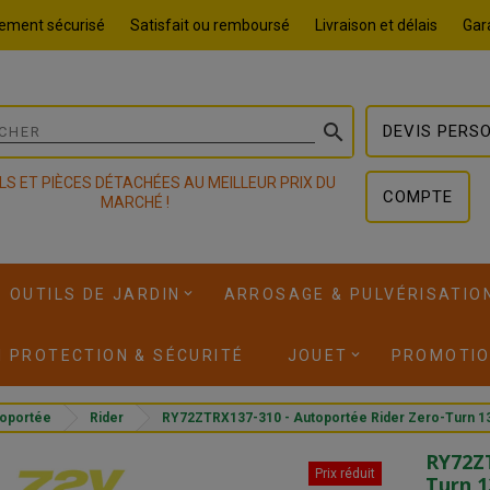
ement sécurisé
Satisfait ou remboursé
Livraison et délais
Gara

DEVIS PERS
LS ET PIÈCES DÉTACHÉES AU MEILLEUR PRIX DU
COMPTE
MARCHÉ !
OUTILS DE JARDIN
ARROSAGE & PULVÉRISATIO
I PROTECTION & SÉCURITÉ
JOUET
PROMOTI
toportée
Rider
RY72ZTRX137-310 - Autoportée Rider Zero-Turn 13
RY72ZT
Prix réduit
Turn 1