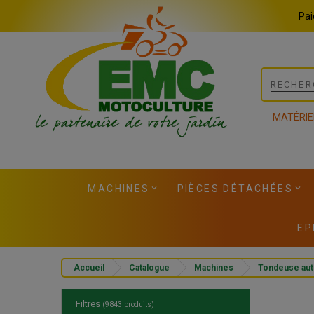
Panneau de gestion des cookies
Pai
MATÉRIE
MACHINES
PIÈCES DÉTACHÉES
EP
Accueil
Catalogue
Machines
Tondeuse au
Filtres
(9843 produits)