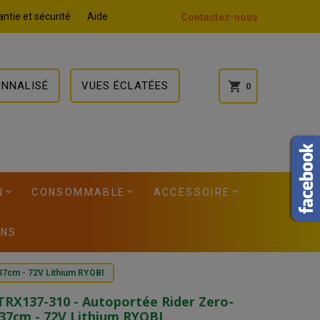
ntie et sécurité
Aide
Contactez-nous
ONNALISÉ
VUES ÉCLATÉES
shopping_cart
0
N
CONSOMMABLE
ACCESSOIRE
ONS
7cm - 72V Lithium RYOBI
RX137-310 - Autoportée Rider Zero-
37cm - 72V Lithium RYOBI