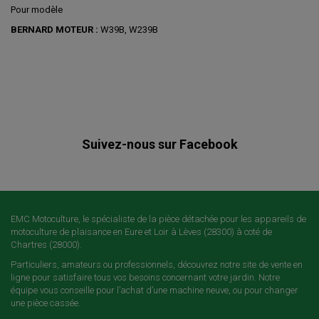
Pour modèle
BERNARD MOTEUR :
W39B, W239B
Suivez-nous sur Facebook
EMC Motoculture, le spécialiste de la pièce détachée pour les appareils de
motoculture de plaisance en Eure et Loir à Lèves (28300) à coté de
Chartres (28000).
Particuliers, amateurs ou professionnels, découvrez notre site de vente en
ligne pour satisfaire tous vos besoins concernant votre jardin. Notre
équipe vous conseille pour l’achat d’une machine neuve, ou pour changer
une pièce cassée.