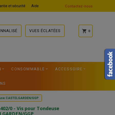
ntie et sécurité
Aide
Contactez-nous
ONNALISÉ
VUES ÉCLATÉES
shopping_cart
0
N
CONSOMMABLE
ACCESSOIRE
ONS
ndeuse CASTELGARDEN/GGP
402/0 - Vis pour Tondeuse
ELGARDEN/GGP