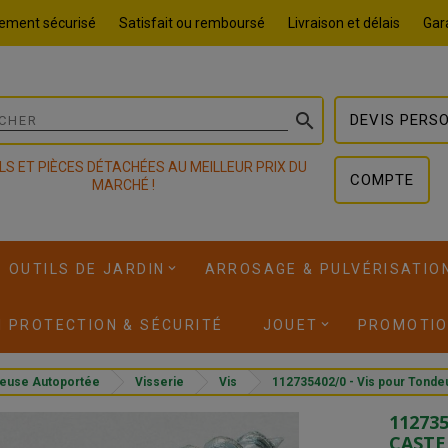
ement sécurisé
Satisfait ou remboursé
Livraison et délais
Gara

DEVIS PERS
LS ET PIÈCES DÉTACHÉES AU MEILLEUR PRIX DU
COMPTE
MARCHÉ !
OUTILS DE JARDIN
ARROSAGE & PULVÉRISATIO
I PROTECTION & SÉCURITÉ
JOUET
PROMOTI
euse Autoportée
Visserie
Vis
112735402/0 - Vis pour To
112735
CAST