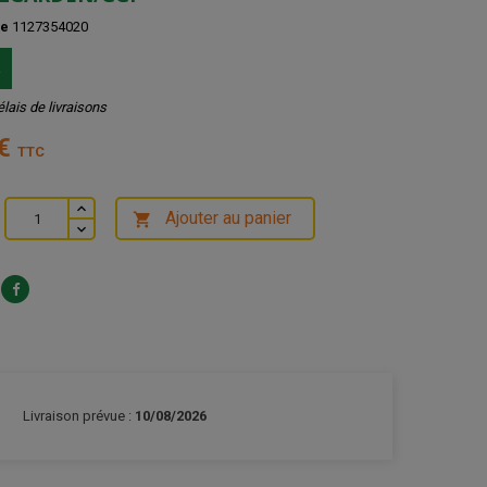
ce
1127354020
k
élais de livraisons
 €
TTC
Ajouter au panier

Livraison prévue :
10/08/2026