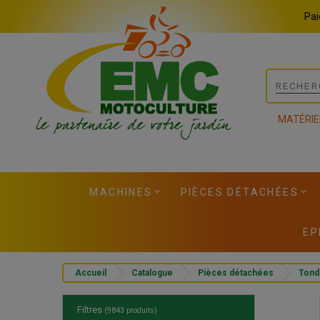
Panneau de gestion des cookies
Pai
MATÉRIE
MACHINES
PIÈCES DÉTACHÉES
EP
Accueil
Catalogue
Pièces détachées
Tond
Filtres
(9843 produits)